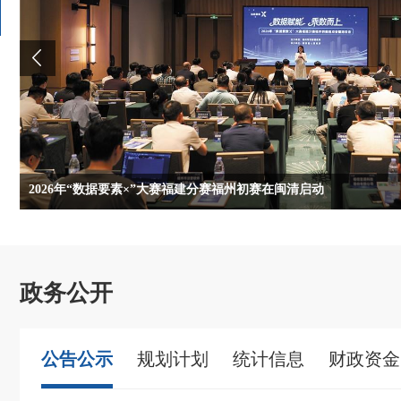
2026年“数据要素×”大赛福建分赛福州初赛在闽清启动
中国共产党闽清县第十五次代表大会圆满成功
两家AIGC企业接连落地闽清
微改造唤醒沉睡的资产
闽清县庆祝中国共产党成立105周年暨“两优一先”表彰大会召开
政务公开
公告公示
规划计划
统计信息
财政资金