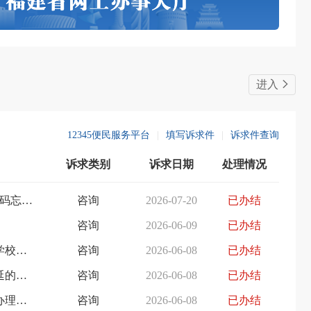
2026-06-26
闽清县自然资源和规划局关于闽清县白金工业园区控制性详细规划——储能电站周边地块规划调整的公示
闽清县2026
2026-06-16
态维护方案》的公示
2026年1-6
2026-06-05
坂东镇人民政府关于《闽清县坂东镇C-25地块（原闽清县啤酒厂地块）详细规划 》方案的公示公告
闽清县2026年
进入
2026-06-03
闽清县自然资源和规划局关于闽清县东桥镇北洋片区350124-BYPQ-A-06等地块详细规划调整的公示
闽清县2026年
2026-05-20
闽清县自然资源和规划局关于《闽清县下祝乡学府路东侧350124-XZ-A-01地块控制性详细规划修编》的批前公示公告
闽清县2026年
12345便民服务平台
|
填写诉求件
|
诉求件查询
2026-04-13
闽清县自然资源和规划局关于《闽清县省璜镇璜塘前片区SHJD-A-01地块详细规划动态维护(含用地选址论证专章)》的批前公示公告
闽清县2026
诉求类别
诉求日期
处理情况
12123密码忘记了手机号码忘记了人在国外怎么办
咨询
2026-07-20
已办结
咨询
2026-06-09
已办结
福州市仓山区福州左海学校（金阵路校区）拆迁计划
咨询
2026-06-08
已办结
想咨询一地铁二号线东延的进展
咨询
2026-06-08
已办结
在新福卡延期政策之前办理的公交地铁年卡是否可以暂停或延...
咨询
2026-06-08
已办结