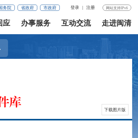
登录
|
注册
国务院
省政府
市政府
网站支持IPv6
回应
办事服务
互动交流
走进闽清

件库
下载图片版