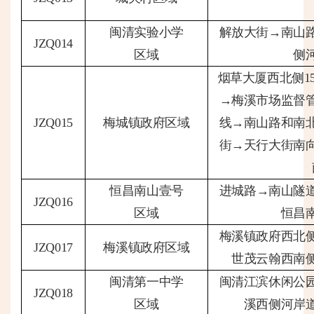
闽清实验小学
解放大街
→南山
JZQ014
区域
侧
烟草大厦西北侧
→梅溪市场监督
JZQ015
梅城镇政府区域
线→南山路和南
街→天行大街南
恒昌南山壹号
进城路
→南山隧
JZQ016
区域
恒昌
梅溪镇政府西北
JZQ017
梅溪镇政府区域
世茂云翰西南
闽清第一中学
闽清江滨休闲公
JZQ018
区域
溪西侧河岸