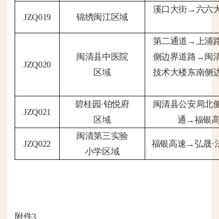
溪口大街
→六六
JZQ019
锦绣闽江区域
第二通道
→上浦
闽清县中医院
侧边界道路→闽
JZQ020
区域
技术大楼东南侧边
碧桂园
·铂悦府
闽清县公安局北
JZQ021
区域
通→福银高
闽清第三实验
JZQ022
福银高速
→弘晟
小学区域
附件
3