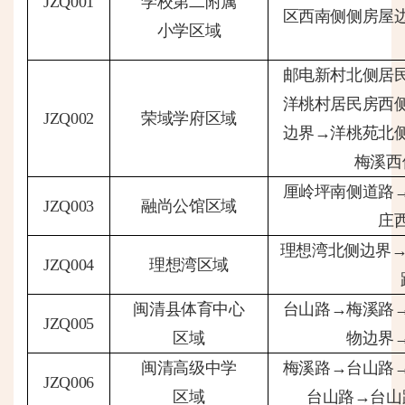
JZQ001
学校第二附属
区西南侧侧房屋
小学区域
邮电新村北侧居
洋桃村居民房西
JZQ002
荣域学府区域
边界→洋桃苑北
梅溪西
厘岭坪南侧道路
JZQ003
融尚公馆区域
庄
理想湾北侧边界
JZQ004
理想湾区域
闽清县体育中心
台山路
→梅溪路
JZQ005
区域
物边界
闽清高级中学
梅溪路
→台山路
JZQ006
区域
台山路→台山