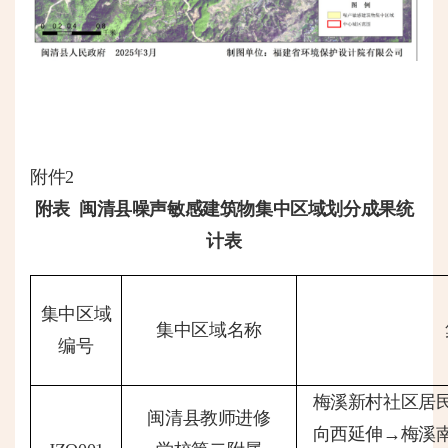
附件
2
附表
闽清县噪声敏感建筑物集中区域划分成果统
计表
集中区域
集中区域名称
编号
梅溪新村社区居
闽清县教师进修
向西延伸
→梅溪