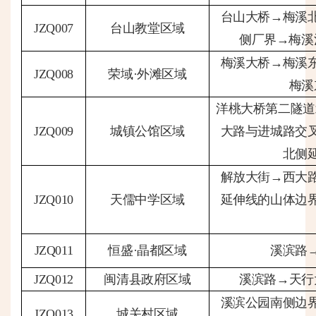
台山大桥
→梅溪
JZQ007
台山教堂区域
侧厂界→梅溪
梅溪大桥
→梅溪
JZQ008
荣域
·外滩区域
梅溪
洋桃大桥第二隧道
JZQ009
城镇公馆区域
大路与进城路交
北侧
解放大街
→西大路
JZQ010
天儒中学区域
延伸线的山体边界
JZQ011
恒盛
·晶都区域
溪滨路
JZQ012
闽清县政府区域
溪滨路
→天行
溪滨公园南侧边
JZQ013
城关村区域