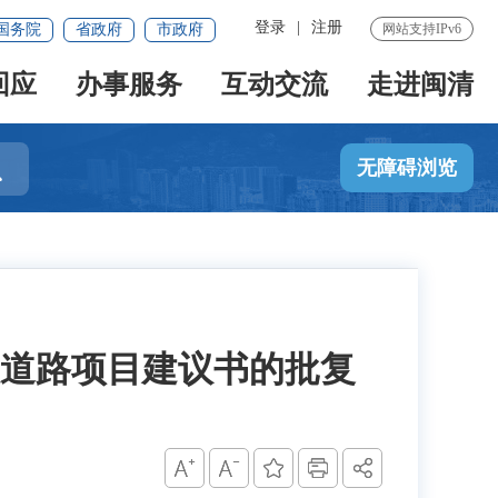
登录
|
注册
国务院
省政府
市政府
网站支持IPv6
回应
办事服务
互动交流
走进闽清

无障碍浏览
道路项目建议书的批复