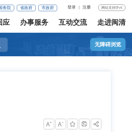
登录
|
注册
国务院
省政府
市政府
网站支持IPv6
回应
办事服务
互动交流
走进闽清

无障碍浏览