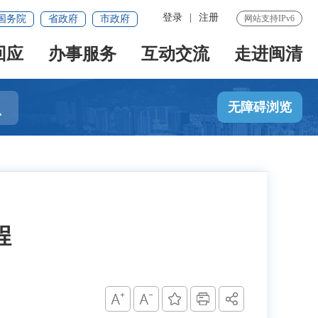
登录
|
注册
国务院
省政府
市政府
网站支持IPv6
回应
办事服务
互动交流
走进闽清

无障碍浏览
程