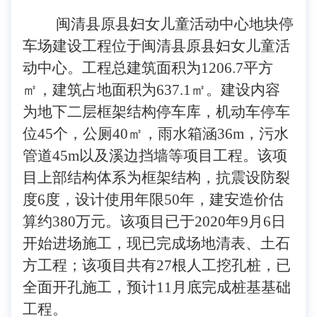
闽清县原县妇女儿童活动中心地块停
车场建设工程
位于
闽清县原县妇女儿童活
动中心。工程总建筑面积为
1206.7平方
㎡，建筑占地面积为637.1㎡。建设
内容
为
地下二层框架结构停车库，机动车停车
位
45个，公厕40㎡，雨水箱涵36m，污水
管道45m以及溪边挡墙等项目工程。该项
目上部结构体系为框架结构，抗震设防裂
度6度，设计使用年限50年，建安造价估
算约380万元。该项目
已
于
2020年9月6日
开始进场施工，现已完成场地清表、土石
方工程；该项目共有27根人工挖孔桩，已
全面开孔施工，预计11月底完成桩基基础
工程。