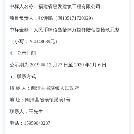
中标人名称：福建省惠发建筑工程有限公司
项目负责人：张诗鹏（闽135171720029）
中标金额：人民币肆佰叁拾肆万捌仟陆佰捌拾玖元整
（小写：￥4348689元）
4、公示时间
公示期为 2019 年 12 月27 日至 2020 年1月 6 日。
5、联系方式
招 标 人：闽清县省璜镇人民政府
地 址：闽清县省璜镇溪滨1号
联系人：王先生
电话：15959040237