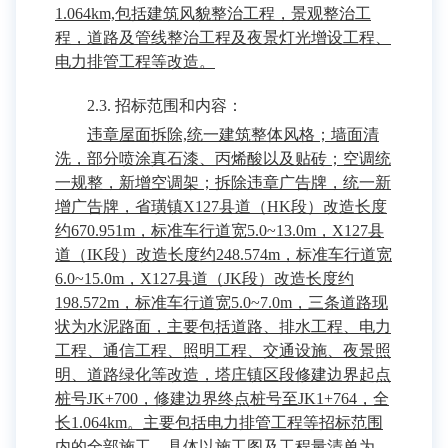
1.064km,包括建筑风貌整治工程，景观整治工
程，道路及管线整治工程及夜景灯光增设工程、
电力排管工程等改造。
2.3. 招标范围和内容：
违章屋面拆除,统一建筑整体风格；墙面清
洗，部分喷涂真石漆、丙烯酸以及贴砖；空调统
一规整，新增空调架；拆除违章广告牌，统一新
增广告牌，省璜镇X127县道（HK段）改造长度
约670.951m，标准车行道宽5.0~13.0m，X127县
道（IK段）改造长度约248.574m，标准车行道宽
6.0~15.0m，X127县道（JK段）改造长度约
198.572m，标准车行道宽5.0~7.0m，三条道路现
状为水泥路面，主要包括道路、排水工程、电力
工程、通信工程、照明工程、交通设施、夜景照
明、道路绿化等改造，塔庄镇区段修建边界起点
桩号JK+700，修建边界终点桩号至JK1+764，全
长1.064km。主要包括电力排管工程等招标范围
内的全部施工，具体以施工图及工程量清单为