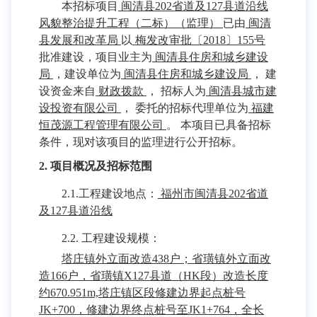
本招标项目
闽清县202省道及127县道沿线
风貌整治提升工程（二标）（监理）
已由
闽清
县发展和改革局
以
梅发改审批〔2018〕155号
批准建设，项目业主为
闽清县住房和城乡建设
局
，建设单位为
闽清县住房和城乡建设局
， 建
设资金来自
财政拨款
， 招标人为
闽清县城市建
设投资有限公司
， 委托的招标代理单位为
福建
恒茂源工程管理有限公司
。 本项目已具备招标
条件，现对该项目的监理进行公开招标。
2. 项目概况及招标范围
2.1.工程建设地点：
福州市闽清县202省道
及127县道沿线
2.2. 工程建设规模：
塔庄镇外立面改造438户；省璜镇外立面改
造166户，省璜镇X127县道（HK段）改造长度
约670.951m,塔庄镇区段修建边界起点桩号
JK+700，修建边界终点桩号至JK1+764，全长