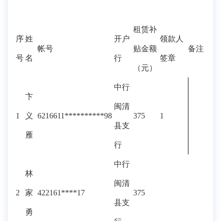
租赁补
序
姓
开户
领款人
帐号
贴金额
备注
号
名
行
签章
（元）
中行
卞
闽清
1
义
6216611**********98
375
1
县支
雁
行
中行
林
闽清
2
家
422161****17
375
县支
勇