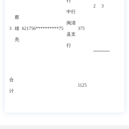
行
2
3
中行
蔡
闽清
3
雄
621756**********75
375
县支
亮
行
合
1125
计