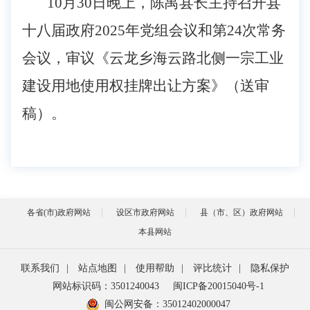
10
月
30
日
晚上
，
陈禺县长主持召开县
十八届政府2025年党组会议和第2
4
次常务
会议，
审议
《云龙乡海云路北侧一宗工业
建设用地使用权挂牌出让方案》（送审
稿）
。
各省(市)政府网站
设区市政府网站
县（市、区）政府网站
本县网站
联系我们
|
站点地图
|
使用帮助
|
评比统计
|
隐私保护
网站标识码：3501240043
闽ICP备20015040号-1
闽公网安备：
35012402000047