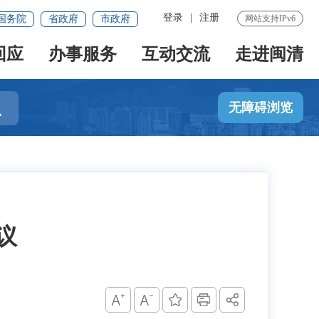
登录
|
注册
国务院
省政府
市政府
网站支持IPv6
回应
办事服务
互动交流
走进闽清

无障碍浏览
议