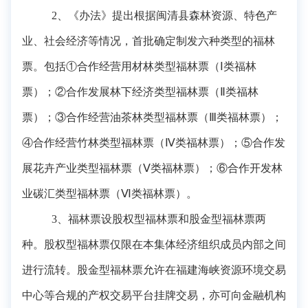
2、《办法》提出根据闽清县森林资源、特色产
业、社会经济等情况，首批确定制发六种类型的福林
票。包括①合作经营用材林类型福林票（Ⅰ类福林
票）；②合作发展林下经济类型福林票（Ⅱ类福林
票）；③合作经营油茶林类型福林票（Ⅲ类福林票）；
④合作经营竹林类型福林票（Ⅳ类福林票）；⑤合作发
展花卉产业类型福林票（Ⅴ类福林票）；⑥合作开发林
业碳汇类型福林票（Ⅵ类福林票）。
3、福林票设股权型福林票和股金型福林票两
种。股权型福林票仅限在本集体经济组织成员内部之间
进行流转。股金型福林票允许在福建海峡资源环境交易
中心等合规的产权交易平台挂牌交易，亦可向金融机构