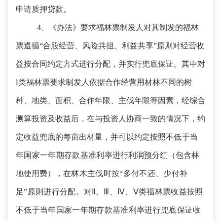
申请质押贷款。
4、《办法》要求福林票制发人对其制发的福林
票遵循“合股经营、风险共担、利益共享”原则对经营收
益按合同约定方式进行分配，并实行兜底保证。其中对
Ⅰ类福林票要求制发人依据合作经营用材林不同的树
种、地类、面积、合作年限、主伐年限等因素，经综合
测算投资及收益后，在与投资人协商一致的情况下，约
定
收益兜底的每亩出材量，并
可以约定按照
不低于当
年国家一年期存款基准利率
进行利润预分红（包含林
地使用费），
在林木主伐时按“多付不还、少付补
足”原则进行分
配
。对
Ⅱ、Ⅲ、Ⅳ、Ⅴ类福林票收益按照
不低于当年国家一年期存款基准利率进行兜底保证收