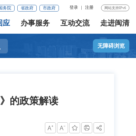
登录
|
注册
国务院
省政府
市政府
网站支持IPv6
回应
办事服务
互动交流
走进闽清

无障碍浏览
》的政策解读