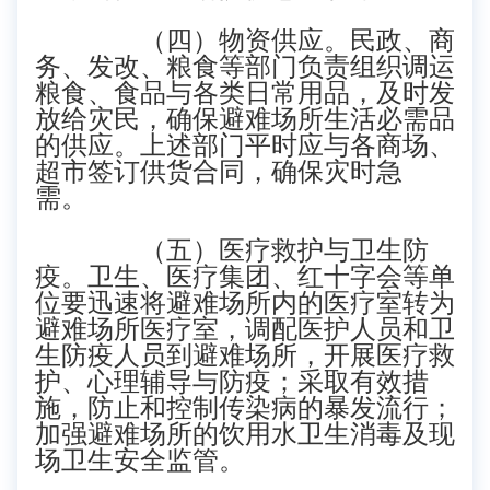
（四）物资供应。民政、商
务、发改、粮食等部门负责组织调运
粮食、食品与各类日常用品，及时发
放给灾民，确保避难场所生活必需品
的供应。上述部门平时应与各商场、
超市签订供货合同，确保灾时急
需。
（五）医疗救护与卫生防
疫。卫生、医疗集团、红十字会等单
位要迅速将避难场所内的医疗室转为
避难场所医疗室，调配医护人员和卫
生防疫人员到避难场所，开展医疗救
护、心理辅导与防疫；采取有效措
施，防止和控制传染病的暴发流行；
加强避难场所的饮用水卫生消毒及现
场卫生安全监管。