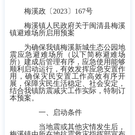
梅溪
政
〔
20
23
〕
167
号
梅溪镇人民政府关于
闽清县
梅溪
镇避难场所启用预案
为
确保我
镇
梅溪新城生态公园
地
震应急避难场所（以下简称避难场
所）建成后管理有序，应急使用能够
顺利启动运行，有效发挥应急安置作
用，确保灾民安置工作高效有序开
展，保障灾民生活稳定、社会安定，
结合我
镇
防震减灾工作实际，特制订
本预案。
一、启动条件
当地震或其他灾情发生后，
梅溪镇
由所在地抗震救灾指挥部宣布