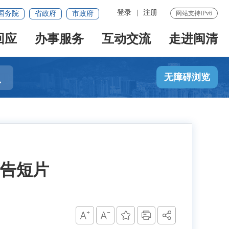
登录
|
注册
国务院
省政府
市政府
网站支持IPv6
回应
办事服务
互动交流
走进闽清

无障碍浏览
告短片