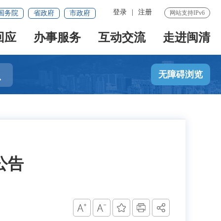
登录
|
注册
国务院
省政府
市政府
网站支持IPv6
回应
办事服务
互动交流
走进闽清

无障碍浏览
公告