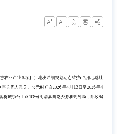
智慧农业产业园项目）
地块详细规划动态维护(含用地选址
6年4月13
6年4
利害关系人意见。公示时间自
202
日至
202
县梅城镇台山路
108号闽清县自然资源和规划局，邮政编