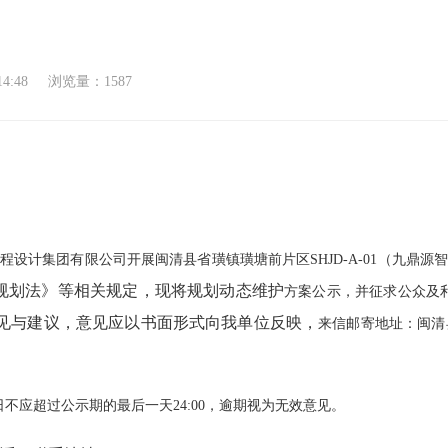
14:48
浏览量：1587
工程设计集团有限公司开展
闽清县省璜镇璜塘前片区
SHJD-A-01
（九鼎源
规划法》等相关规定，现将规划动态维护
方案公示，并征求公众及
意见与建议，意见应以书面形式向我单位反映，
来信邮寄地址：闽清
不应超过公示期的最后一天24:00，逾期视为无效意见。