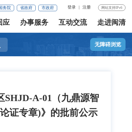
登录
|
注册
国务院
省政府
市政府
网站支持IPv6
回应
办事服务
互动交流
走进闽清

无障碍浏览
JD-A-01（九鼎源智
论证专章)》的批前公示