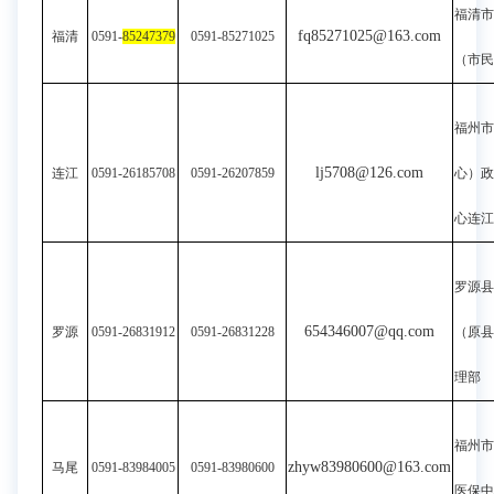
福清市
fq85271025@163.com
福清
0591-
85247379
0591-85271025
（市民
福州市
lj5708@126.com
连江
0591-26185708
0591-26207859
心）
心连
罗源县
654346007@qq.com
罗源
0591-26831912
0591-26831228
（原县
理部
福州市
zhyw83980600@163.com
马尾
0591-83984005
0591-83980600
医保