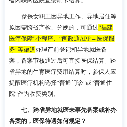
省内联网医院直接刷卡结算。
参保女职工
因异地工作、异地居住等
原因需跨省产检、分娩的，
可通过
“福建
医疗保障”小程序、“闽政通
APP
→
医保服
务
”
等渠道
办理产前登记
和异地就医备
案
，备案
审核通过
后可直接医保结算。跨
省异地的生育医疗费用结算时，参保人应
提醒医疗机构选择
“普通门诊”或“普通住
院”作为收费类别。
七、跨省异地就医未事先备案或补办
备案的，医保待遇如何规定？