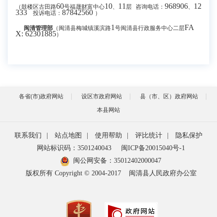
60
10
11
968906
12
（鼓楼区古田路
号福晟财富中心
、
层
咨询电话：
、
333
87842560
投诉电话：
）
1
FA
闽清管理部
（闽清县梅城镇溪滨路
号闽清县行政服务中心二层
X: 62301885
）
各省(市)政府网站
设区市政府网站
县（市、区）政府网站
本县网站
联系我们
|
站点地图
|
使用帮助
|
评比统计
|
隐私保护
网站标识码：3501240043
闽ICP备20015040号-1
闽公网安备：
35012402000047
版权所有 Copyright © 2004-2017
闽清县人民政府办公室