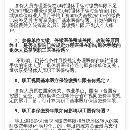
参保人员办理医保在职转退休手续时缴费年限不足
的
,
按申报办理医保关系在职转退休手续时
全省全口径
城镇单位就业人员月平均工资
60%
为基数
,
按
10%
的缴费
比例补足后
,
方可享受职工基本医保待遇。补缴的医疗
保险费并入统筹基金
,
只计算缴费年限
,
不划入个人帐
户。
7
、参保单位欠缴、停缴医保费或关闭、
改制
等原因
终止，是否会影响已按规定办理医保在职转退休手续的
退休人员享受职工医保待遇
？
不影响。已符合条件
且
按规定办理医保在职转退休
手续的退休人员，
退休后医保待遇
与原参保单位
无关
，
继续
享受退休人员职工医保待遇。
8
、职工视同基本医疗保险缴费年限有何规定？
参保人员原在国家机关、事业单位、国有（含国有
控股）企业、城镇集体企业等符合省市视同缴费年限规
定的累计工龄，可计算为职工基本医疗保险缴费年限。
9
、职工参保缴费年限如何影响职工医保待遇？
职工连续参保
(
含视同缴费年限和外统筹区转入的实
际缴费年限
)
不满
12个月的，年度内统筹基金最高支付