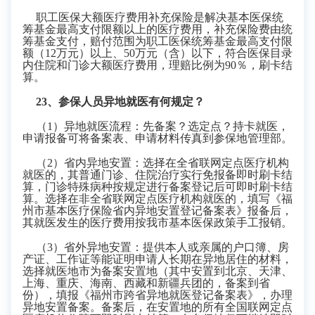
职工医保大额医疗费用补充保险是解决基本医保统
筹基金最高支付限额以上的医疗费用，补充保险费由统
筹基金支付，赔付范围为职工医保统筹基金最高支付限
额（
12
万元）以上、
50万元（含）以下，符合医保目录
内住院和门诊大额医疗费用，理赔比例为
90
％，刷卡结
算。
2
3、参保人员异地
就
医有何规定？
（
1）异地就医流程：先备案？选定点？持卡就医，
申请报备可将备案表、申请材料传真到参保地管理部。
（
2）省内异地安置：选择在全省联网定点医疗机构
就医的，其普通门诊、住院治疗实行免报备即时刷卡结
算，门诊特殊病种按规定进行备案登记后可即时刷卡结
算。选择在非全省联网定点医疗机构就医的，填写《福
州市基本医疗保险省内异地安置登记备案表》报备后，
其就医发生的医疗费用按我市基本医保政策手工报销。
（3）
省外异地安置：提供本人或亲属的户口簿、房
产证、工作证等能证明申请人长期在异地居住的材料，
选择就医地市为备案安置地（其中安置到北京、天津、
上海、重庆、海南、西藏和新疆兵团的，备案到省
份），填报《福州市跨省异地就医登记备案表》，办理
异地安置备案。备案后，在安置地的所有全国联网定点