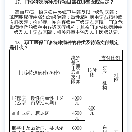
1
7、门诊特殊病种治疗项目需在哪些医院认定？
高血压病、糖尿病由乡镇卫生院及以上级别医院；
苯丙酮尿症由省妇幼保健院；重性精神病由定点精神病
专科医院；抑郁症、帕金森病由三级定点医院；门诊危
重病抢救的病种由各级医疗机构；其余门诊特殊病种由
二级及以上定点医院，相关科室主治及以上医师认定。
1
8、职工医保门诊特殊病种的种类及待遇支付规定
是什么？
统筹
支付比例
基金
年度
医
起付
最高
门诊特殊病种
(26
种
)
疗
线
社
支付
区
限额
机
构
抑郁症、慢性病毒性肝炎
4000
（乙型、丙型活动期）
元
800
元
高血压病
、
糖尿病
4500
元
在
脑卒中及后遗症、类风湿
6000
职
在