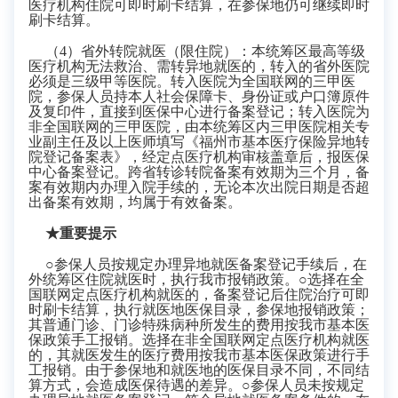
医疗机构住院可即时刷卡结算，在参保地仍可继续即时
刷卡结算。
（4）
省外转院就医（限住院）：本统筹区最高等级
医疗机构无法救治、需转异地就医的，转入的省外医院
必须是三级甲等医院。转入医院为全国联网的三甲医
院，参保人员持本人社会保障卡、身份证或户口簿原件
及复印件，直接到医保中心进行备案登记；转入医院为
非全国联网的三甲医院，由本统筹区内三甲医院相关专
业副主任及以上医师填写《福州市基本医疗保险异地转
院登记备案表》，经定点医疗机构审核盖章后，报医保
中心备案登记。跨省转诊转院备案有效期为三个月，备
案有效期内办理入院手续的，无论本次出院日期是否超
出备案有效期，均属于有效备案。
★重要提示
○参保人员按规定办理异地就医备案登记手续后，在
外统筹区住院就医时，执行我市报销政策。○选择在全
国联网定点医疗机构就医的，备案登记后住院治疗可即
时刷卡结算，执行就医地医保目录，参保地报销政策；
其普通门诊、门诊特殊病种所发生的费用按我市基本医
保政策手工报销。选择在非全国联网定点医疗机构就医
的，其就医发生的医疗费用按我市基本医保政策进行手
工报销。由于参保地和就医地的医保目录不同，不同结
算方式，会造成医保待遇的差异。○参保人员未按规定