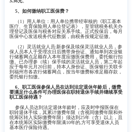
3.36元
。
5
、如何缴纳职工医保费？
（
1）用人单位：用人单位携带经审核的《职工基本
医疗、生育保险用人单位登记表》，至管辖税务机关办
理登记及医保与税务对应关系手续。正式投保后，每月
医保中心发送税务代征数据，由税务按规定征缴。
（
2）灵活就业人员:新参保
及续保灵活就业人员，参
保人员本人于受理次日后携带身份证、通知单到农业银
行储蓄网点足额存入本年度应缴医保费用，委托银行扣
缴。已办理参（续）保手续的灵活就业人员，第二年起
应于每年元月
20日前，持本人身份证、医保银行关联卡
到福州市各农行储蓄网点，按当年缴费标准足额存款，
委托银行扣缴。
6
、职工医保参保人员在达到法定退休年龄后，缴费
要满足什么条件可办理医保在职转退休手续并继续享受
职工医保待遇？
参保人员达到法定退休年龄时
，应及时申报医保在
职转退休手续，其
累计缴费年限（含视同缴费年限和外
统筹区转入实际缴费年限）须达到
25
年（含）以上，且
在本统筹区实际缴费年限满
10
年的
,
方可享受退休人员
基本医疗保险待遇。