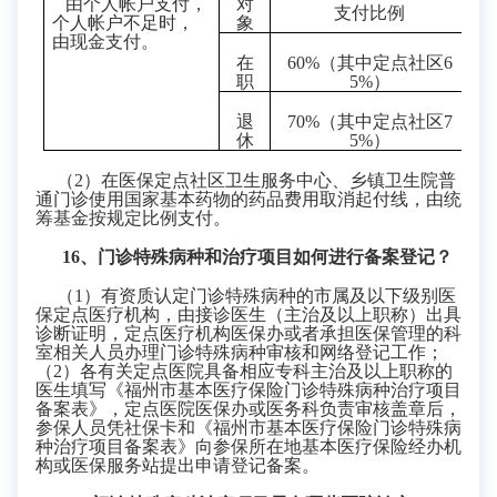
由个人帐户支付，
对
支付比例
个人帐户不足时，
象
由现金支付。
在
60%
（其中定点社区
6
职
5%
）
退
70%
（其中定点社区
7
休
5%
）
（
2
）在医保定点社区卫生服务中心、乡镇卫生院普
通门诊使用国家基本药物的药品费用取消起付线，由统
筹基金按规定比例支付。
16
、门诊特殊病种和治疗项目如何进行备案登记？
（
1
）
有资质认定门诊特殊病种的市属及以下级别医
保定点医疗机构，由接诊医生（主治及以上职称）出具
诊断证明，定点医疗机构医保办或者承担医保管理的科
室相关人员办理门诊特殊病种审核和网络登记工作
；
（
2）
各有关定点医院具备相应专科主治及以上职称的
医生填写《福州市基本医疗保险门诊特殊病种治疗项目
备案表》，定点医院医保办或医务科负责审核盖章后，
参保人员凭社保卡和《福州市基本医疗保险门诊特殊病
种治疗项目备案表》向参保所在地基本医疗保险经办机
构或医保服务站提出申请登记备案。