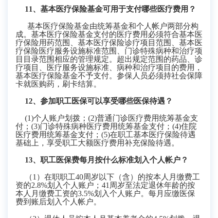
11
、基本医疗保险基金可用于支付哪些医疗费用？
基本医疗保险基金由统筹基金和个人帐户两部分构
成。基本医疗保险基金支付的医疗费用必须符合基本医
疗保险用药范围、基本医疗保险诊疗项目范围、基本医
疗保险医疗服务设施标准范围、门诊特殊病种和治疗项
目目录范围相应的管理规定。超出规定范围的药品、诊
疗项目、医疗服务设施标准、病种和治疗项目的费用，
基本医疗保险基金不予支付。参保人员必须持社会保障
卡就医购药，刷卡结算。
12
、参加职工医保可以享受
哪些
医保待遇？
(1)
个人账户划拨；
(2)
普通门诊医疗费用统筹基金支
付；
(3)
门诊特殊病种医疗费用统筹基金支付；
(4)
住院
医疗费用统筹基金支付；
(5)
在职工基本医疗保险待遇
基础上，享受职工大额医疗费用补充保险待遇。
13
、职工医保费每月按什么标准划入个人帐户？
（
1
）在职职工
40
周岁以下（含）的按本人月缴费工
资的
2.8%
划入个人账户；
41
周岁至法定退休年龄的按
本人月缴费工资的
3.5%
划入个人账户。
每月应缴医保
费到账后划入
个人帐户。