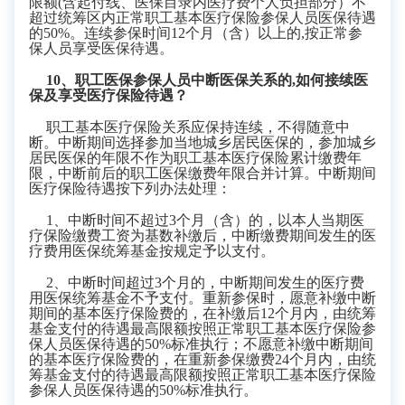
限额
(
含起付线、医保目录内医疗费个人负担部分）不
超过统筹区内正常职工基本医疗保险参保人员医保待遇
的
50%。连续参保时间12个月（含）以上的
,
按正常参
保人员享受医保待遇。
10
、职工医保参保人员中断医保关系的
,
如何接续医
保及享受医疗保险待遇？
职工基本医疗保险关系应保持连续，不得随意中
断。中断期间选择参加当地城乡居民医保的，参加城乡
居民医保的年限不作为职工基本医疗保险累计缴费年
限，中断前后的职工医保缴费年限合并计算。中断期间
医疗保险待遇按下列办法处理：
1、中断时间不超过3个月（含）的，以本人当期医
疗保险缴费工资为基数补缴后，中断缴费期间发生的医
疗费用医保统筹基金按规定予以支付。
2、中断时间超过3个月的，中断期间发生的医疗费
用医保统筹基金不予支付。重新参保时，愿意补缴中断
期间的基本医疗保险费的，在补缴后12个月内，由统筹
基金支付的待遇最高限额按照正常职工基本医疗保险参
保人员医保待遇的50%标准执行；不愿意补缴中断期间
的基本医疗保险费的，在重新参保缴费24个月内，由统
筹基金支付的待遇最高限额按照正常职工基本医疗保险
参保人员医保待遇的50%标准执行。