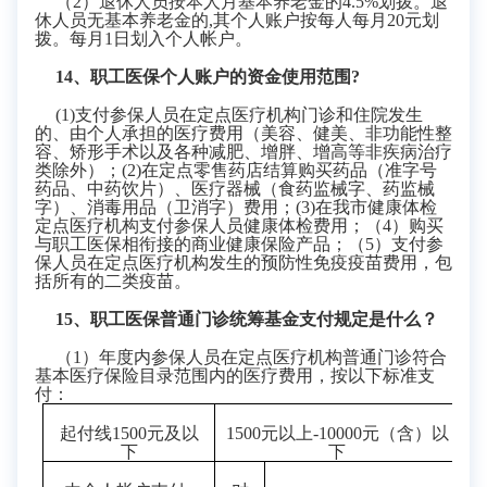
（
2
）退休人员按本人月基本养老金的
4.5%
划拨。退
休人员无基本养老金的
,
其个人账户按每人每月
20
元划
拨。
每月
1日划入个人帐户。
14
、职工医保个人账户的资金使用范围
?
(1)
支付参保人员在定点医疗机构门诊和住院发生
的、由个人承担的医疗费用（美容、健美、非功能性整
容、矫形手术以及各种减肥、增胖、增高等非疾病治疗
类除外）；
(2)
在定点零售药店结算购买药品（准字号
药品、中药饮片）、医疗器械（食药监械字、药监械
字）、消毒用品（卫消字）费用；
(
3
)
在我市健康体检
定点医疗机构支付参保人员健康体检费用；（
4）购买
与职工医保相衔接的商业健康保险产品；（5）支付参
保人员在定点医疗机构发生的预防性免疫疫苗费用，包
括所有的二类疫苗。
1
5、职工医保普通门诊统筹基金支付规定是什么？
（
1
）年度内参保人员在定点医疗机构普通门诊符合
基本医疗保险目录范围内的医疗费用，按以下标准支
付：
起付线
1500
元及以
1500
元以上
-
1
00
0
0
元（含）以
下
下