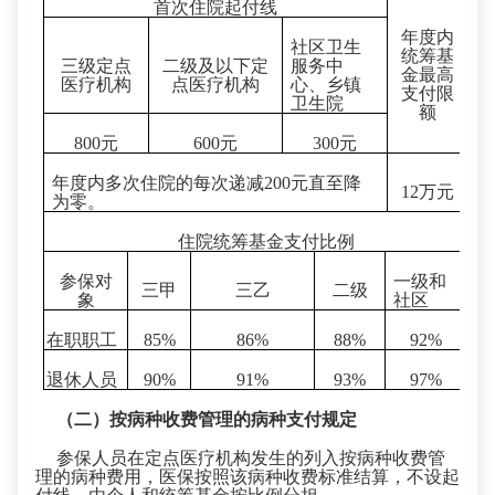
首次住院起付线
年度内
社区卫生
统筹基
三级定点
二级及以下定
服务中
金最高
医疗机构
点医疗机构
心、乡镇
支付限
卫生院
额
800
元
600
元
300
元
年度内多次住院的每次递减
200
元直至降
12
万元
为零。
住院统筹基金支付比例
参保对
一级和
三甲
三乙
二级
象
社区
在职职工
85%
86%
8
8
%
92%
退休人员
90%
91%
9
3
%
9
7
%
（二）按病种收费管理的病种支付规定
参保人员在定点医疗机构发生的列入按病种收费管
理的病种费用，医保按照该病种收费标准结算，不设起