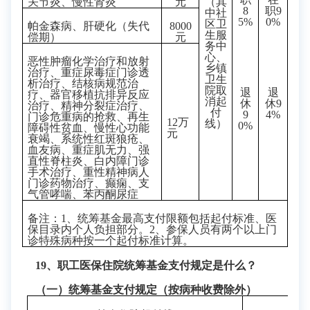
关节炎、慢性肾炎
元
（其
8
职9
中社
5%
0%
区卫
帕金森病、肝硬化（失代
8000
生服
偿期）
元
务中
心、
恶性肿瘤化学治疗和放射
乡镇
治疗、重症尿毒症门诊透
卫生
析治疗、结核病规范治
院取
退
退
疗、器官移植抗排异反应
消起
休
休9
治疗、精神分裂症治疗、
付
9
4%
门诊危重病的抢救、再生
12
万
线）
0%
障碍性贫血、慢性心功能
元
衰竭、系统性红斑狼疮、
血友病
、
重症肌无力
、
强
直性脊柱炎
、
白内障门诊
手术治疗
、
重性精神病人
门诊药物治疗
、
癫痫
、
支
气管哮喘
、
苯丙酮尿症
备注：1、统筹基金最高支付限额包括起付标准、医
保目录内个人负担部分。
2
、
参保人员有两个以上门
诊特殊病种按一个起付标准计算。
19
、职工医保住院统筹基金支付规定是什么？
（一）统筹基金支付规定（按病种收费除外）