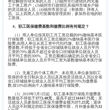
单位解除劳动关系的人员；
(2)
福州市行政辖区内无雇
工个体工商户；
(3)
福州市行政辖区具福州市城乡户籍
的灵活就业人员；
(4)
福州市居住证（有效期）持有人
员。以上四类人员可按属地管理原则，参加所在地的职
工医保。
4
、职工医保缴费基数和缴费比例有何规定？
（
1）用人单位按其职工月工资总额的
8%
缴纳基本医
疗保险费；职工按其月工资总额的
2%
缴纳基本医疗保
险费
,
由用人单位从其工资中代扣代缴。职工医保的缴
费基数
,
不得低于全省全口径城镇单位就业人员月平均
工资的
70%,
最高不超过全省全口径城镇单位就业人员
月平均工资的
300%
。
工资总额难以确定的
,
以全省全口
径城镇单位就业人员月平均工资为基数缴纳基本医疗保
险费。
（
2）无雇工的个体工商户、未在用人单位参加职工
医保的非全日制从业人员以及其他灵活就业人员以全省
全口径城镇单位就业人员月平均工资的
70%
为
缴费基
数
,
按
10%
比例由个人缴纳基本医疗保险费。
（
3）
2019年5月1日起，职工基本医疗保险月缴费基
数最低不得低于
3772.48元
，最高不超过
16167.75元
；灵
活就业人员参加职工医保月缴费金额为
377.25元
；退休
人员达不到规定的职工医保缴费年限，月补缴金额为
32