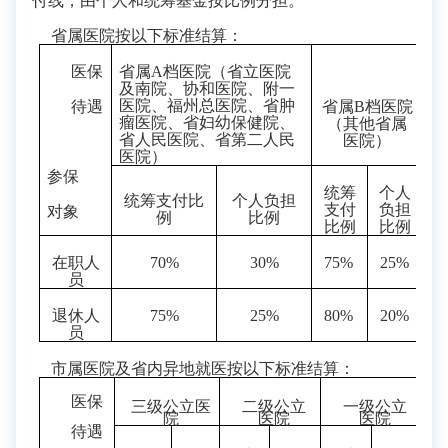
付线，由个人和统筹基金按比例分担。
省属医院按以下标准结算：
医保
省属
A
档医院（省立医院
及南院、协和医院、附一
医院、福州总医院、省肿
待遇
省属
B
档医院
瘤医院、省妇幼保健院、
（其他省属
省人民医院、省第二人民
医院）
医院）
参保
统筹
个人
统筹支付比
个人负担
支付
负担
对象
例
比例
比例
比例
在职人
70%
30%
75%
25%
员
退休人
75%
25%
80%
20%
员
市属医院及省内异地就医
按以下标准结算：
医保
三级公立医
二级公立
一级公立
院
医院
医院
待遇