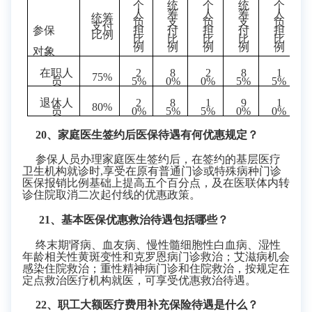
个
统
个
统
个
人
筹
人
筹
人
统筹
负
支
负
支
负
支付
参保
担
付
担
付
担
比例
比
比
比
比
比
例
例
例
例
例
对象
在职人
2
8
2
8
1
75%
员
5%
0%
0%
5%
5%
退休人
2
8
1
9
1
80%
员
0%
5%
5%
0%
0%
2
0、家庭医生签约后医保待遇有何优惠规定？
参保人员办理家庭医生签约后，在签约的基层医疗
卫生机构就诊时
,
享受在原有普通门诊或特殊病种门诊
医保报销比例基础上提高五个百分点，及在医联体内转
诊住院取消二次起付线的优惠政策。
21
、基本医保优惠救治待遇包括哪些？
终末期肾病、血友病、慢性髓细胞性白血病、湿性
年龄相关性黄斑变性和克罗恩病门诊救治；艾滋病机会
感染住院救治；重性精神病门诊和住院救治，按规定在
定点救治医疗机构就医，可享受优惠救治待遇。
2
2、职工大额医疗费用补充保险待遇是什么？