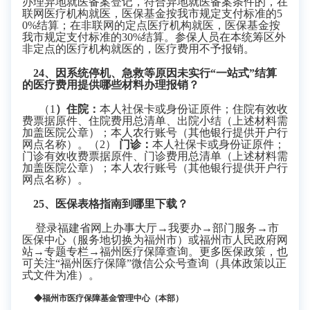
办理异地就医备案登记
，
符合异地就医备案条件的，
在
联网医疗机构就医，医保基金按我市规定支付标准的
5
0%结算；在非联网的定点医疗机构就医，医保基金按
我市规定支付标准的30%结算。参保人员在本统筹区外
非定点的医疗机构就医的，医疗费用不予报销。
24、因系统停机、急救等原因未实行“一站式”结算
的医疗费用
提供哪些材料办理
报销？
（
1
）
住院
：
本人社保卡或身份证原件；住院有效收
费票据原件
、
住院费用总清单
、
出院小结（
上述材料需
加盖医院公章）；本人农行账号（其他银行提供开户行
网点名称）。
（
2
）
门诊
：
本人社保卡或身份证原件；
门诊有效收费票据原件
、
门诊费用总清单（
上述材料需
加盖医院公章）；本人农行账号（其他银行提供开户行
网点名称）。
2
5、医保表格指南
到哪里
下载
？
登录福建省网上办事大厅
→我要办→部门服务→市
医保中心（服务地切换为福州市）或福州市人民政府网
站→专题专栏→福州医疗保障查询。更多医保政策，
也
可关注
“福州医疗保障”微信公众号查询（具体政策以正
式文件为准）。
◆福州市医疗保障基金管理中心（本部）