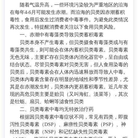
随着气温升高，一些环境污染较为严重地区的沿海
在每年4-6月可能发生赤潮。而沿海的贝类因赤潮蓄积
毒性，食用后发生过消费者中毒事件。为避免此类情况
再次发生，特提醒消费者关注以下食用贝类风险。
一、赤潮中有毒藻类导致贝类蓄积毒素
贝类本身不产生毒素，但贝类摄食有毒藻类或与有
毒藻类共生，则可能会在体内蓄积贝类毒素。贝类毒素
无色无味，主要贮存在贝类体内消化器官中，呈自由或
结合状态。尽管贝类毒素对贝类无害，但人食用染毒的
贝类后，贝类毒素会在人体内迅速释放而导致人中毒。
贝类体内毒素含量存在明显的地域性和季节性差异，尤
其是在赤潮发生时，贝类体内更易蓄积毒素。近几年发
现的高危贝类主要是贻贝（又叫海虹、淡菜等），其次
是牡蛎、扇贝、蛤蜊等滤食性贝类
二、贝类毒素中毒均无特效治疗药
根据因贝类毒素中毒症状不同，常见有四类，即腹
泻性贝类毒素（DSP）、麻痹性贝类毒素（PSP）、神
经性贝类毒素（NSP）和记忆缺失性贝类毒素