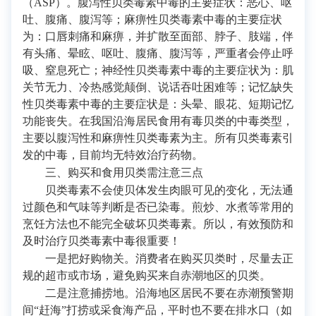
（ASP）。腹泻性贝类毒素中毒的主要症状：恶心、呕
吐、腹痛、腹泻等；麻痹性贝类毒素中毒的主要症状
为：口唇刺痛和麻痹，并扩散至面部、脖子、肢端，伴
有头痛、晕眩、呕吐、腹痛、腹泻等，严重者会停止呼
吸、窒息死亡；神经性贝类毒素中毒的主要症状为：肌
关节无力、冷热感觉颠倒、说话吞吐困难等；记忆缺失
性贝类毒素中毒的主要症状是：头晕、眼花、短期记忆
功能丧失。在我国沿海居民食用有毒贝类的中毒类型，
主要以腹泻性和麻痹性贝类毒素为主。所有贝类毒素引
发的中毒，目前均无特效治疗药物。
三、购买和食用贝类需注意三点
贝类毒素不会使贝体发生肉眼可见的变化，无法通
过颜色和气味等判断是否已染毒。煎炒、水煮等常用的
烹饪方法也不能完全破坏贝类毒素。所以，有效预防和
及时治疗贝类毒素中毒很重要！
一是把好购物关。消费者在购买贝类时，尽量去正
规的超市或市场，避免购买来自赤潮地区的贝类。
二是注意捕捞地。沿海地区居民不要在赤潮预警期
间“赶海”打捞或采食海产品，平时也不要在排水口（如