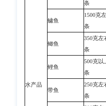
条
1500克
鳙鱼
条
350克
鲫鱼
条
500克
鲤鱼
条
250克
水产品
带鱼
条