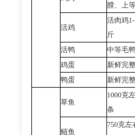
膛、上
活肉鸡1-
活鸡
斤
活鸭
中等毛
鸡蛋
新鲜完
鸭蛋
新鲜完
1000克
草鱼
条
750克
鲢鱼