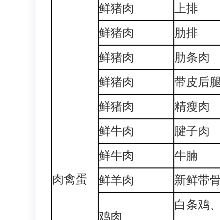
鲜猪肉
上排
鲜猪肉
肋排
鲜猪肉
肋条肉
鲜猪肉
带皮后
鲜猪肉
精瘦肉
鲜牛肉
腱子肉
鲜牛肉
牛腩
肉禽蛋
鲜羊肉
新鲜带
白条鸡
鸡肉