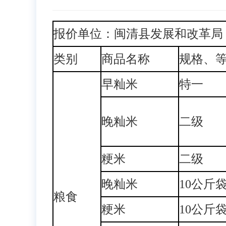
报价单位：闽清县发展和改革局 
类别
商品名称
规格、
早籼米
特一
晚籼米
二级
粳米
二级
晚籼米
10公斤
粮食
粳米
10公斤