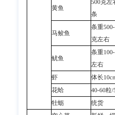
500克
黄鱼
条
条重500-
马鲛鱼
克左右
条重100-
鱿鱼
左右
虾
体长10
花蛤
40-60粒
牡蛎
统货