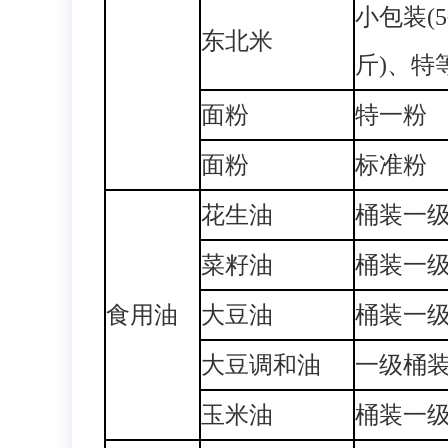
小包装(
东北米
斤)、特
面粉
特一粉
面粉
标准粉
花生油
桶装一
菜籽油
桶装一
食用油
大豆油
桶装一
大豆调和油
一级桶
玉米油
桶装一