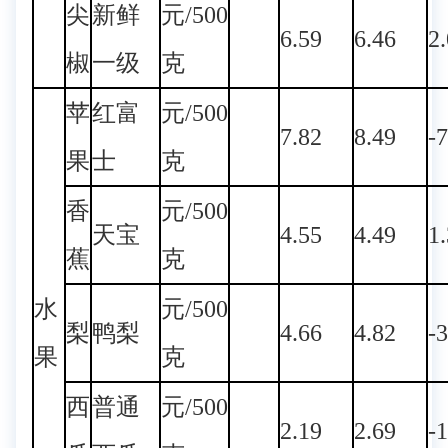
尖
新鲜
元/500
6.59
6.46
2
椒
一级
克
苹
红富
元/500
7.82
8.49
-
果
士
克
香
元/500
天宝
4.55
4.49
1
蕉
克
水
元/500
梨
鸭梨
4.66
4.82
-
果
克
西
普通
元/500
2.19
2.69
-