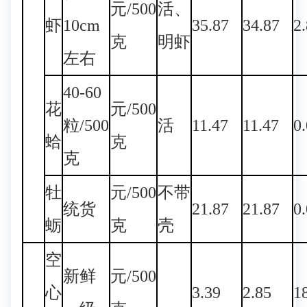
元/500
活、
虾
10cm
35.87
34.87
2
克
明虾
左右
40-60
花
元/500
粒/500
活
11.47
11.47
0
蛤
克
克
牡
元/500
不带
统货
21.87
21.87
0
蛎
克
壳
空
新鲜
元/500
心
3.39
2.85
1