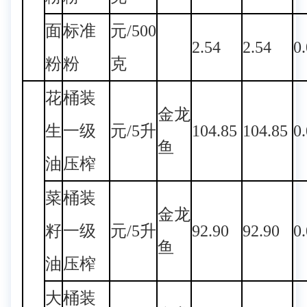
面
标准
元/500
2.54
2.54
0
粉
粉
克
花
桶装
金龙
生
一级
元/5升
104.85
104.85
0
鱼
油
压榨
菜
桶装
金龙
籽
一级
元/5升
92.90
92.90
0
鱼
油
压榨
大
桶装