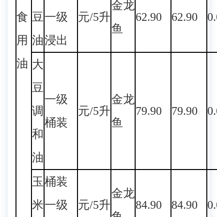
金龙
食
豆
一级
元/5升
62.90
62.90
0
鱼
用
油
浸出
油
大
豆
一级
金龙
调
元/5升
79.90
79.90
0
桶装
鱼
和
油
玉
桶装
金龙
米
一级
元/5升
84.90
84.90
0
鱼