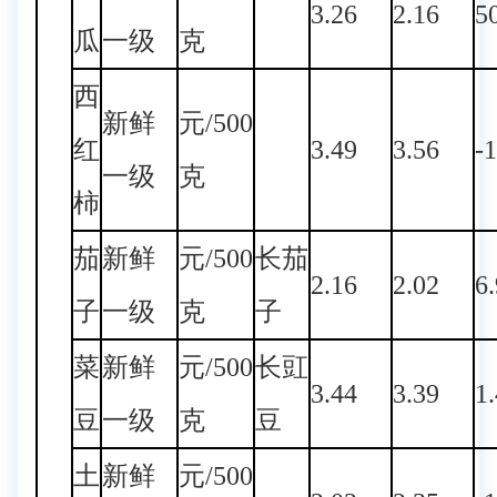
3.26
2.16
5
瓜
一级
克
西
新鲜
元/500
红
3.49
3.56
-
一级
克
柿
茄
新鲜
元/500
长茄
2.16
2.02
6
子
一级
克
子
菜
新鲜
元/500
长豇
3.44
3.39
1
豆
一级
克
豆
土
新鲜
元/500