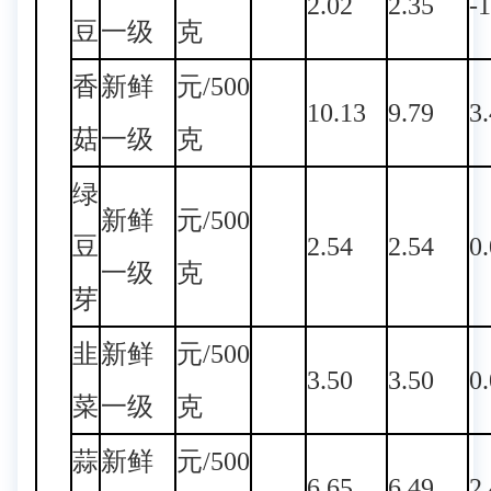
2.02
2.35
-
豆
一级
克
香
新鲜
元/500
10.13
9.79
3
菇
一级
克
绿
新鲜
元/500
豆
2.54
2.54
0
一级
克
芽
韭
新鲜
元/500
3.50
3.50
0
菜
一级
克
蒜
新鲜
元/500
6.65
6.49
2