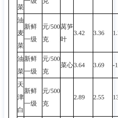
一级
克
菜
油
新鲜
元/500
莴笋
麦
3.42
3.36
1
一级
克
叶
菜
油
新鲜
元/500
菜心
3.64
3.69
-
菜
一级
克
天
新鲜
元/500
津
2.89
2.55
1
一级
克
白