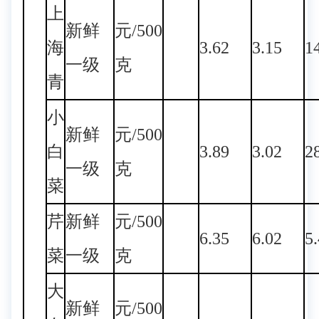
上
新鲜
元/500
海
3.62
3.15
1
一级
克
青
小
新鲜
元/500
白
3.89
3.02
2
一级
克
菜
芹
新鲜
元/500
6.35
6.02
5
菜
一级
克
大
新鲜
元/500