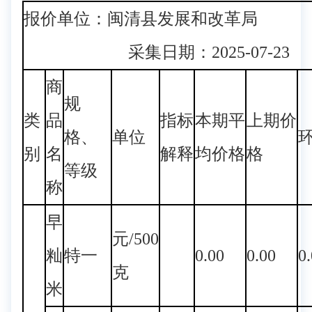
报价单位：闽清县发展和改
采集日期：2025-07-23
商
规
类
品
指标
本期平
上期价
格、
单位
别
名
解释
均价格
格
等级
称
早
元/500
籼
特一
0.00
0.00
0
克
米