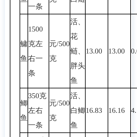
一条
活、
1500
花
鳙
克左
元/500
鲢、
13.00
13.00
0
鱼
右一
克
胖头
条
鱼
350克
活、
鲫
元/500
左右
白鲫
16.83
16.16
4
鱼
克
一条
鱼