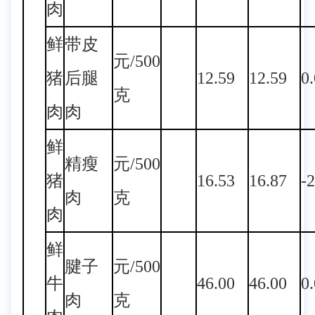
肉
鲜
带皮
元/500
猪
后腿
12.59
12.59
0
克
肉
肉
鲜
精瘦
元/500
猪
16.53
16.87
-
肉
克
肉
鲜
腱子
元/500
牛
46.00
46.00
0
肉
克