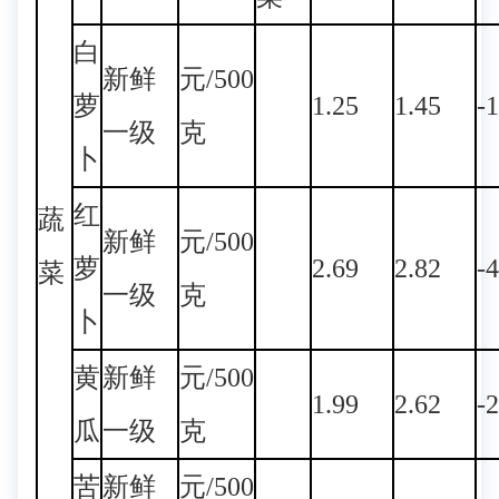
白
新鲜
元/500
萝
1.25
1.45
-
一级
克
卜
红
蔬
新鲜
元/500
萝
2.69
2.82
-
菜
一级
克
卜
黄
新鲜
元/500
1.99
2.62
-
瓜
一级
克
苦
新鲜
元/500