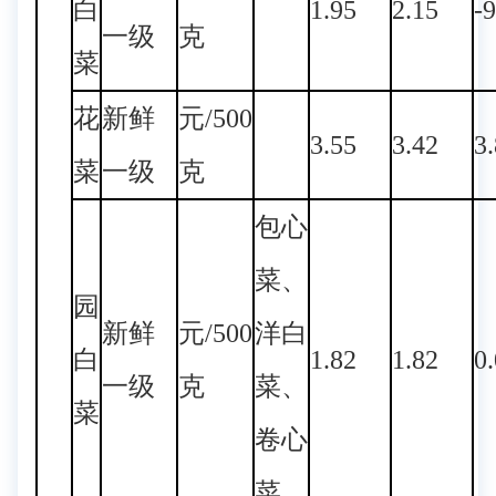
白
1.95
2.15
-
一级
克
菜
花
新鲜
元/500
3.55
3.42
3
菜
一级
克
包心
菜、
园
新鲜
元/500
洋白
白
1.82
1.82
0
一级
克
菜、
菜
卷心
菜