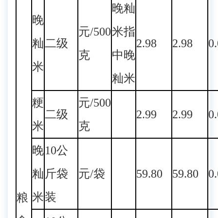
晚籼
晚
元/500
米指
籼
二级
2.98
2.98
0
克
中晚
米
籼米
粳
元/500
二级
2.99
2.99
0
米
克
晚
10公
籼
斤袋
元/袋
59.80
59.80
0
米
装
粮