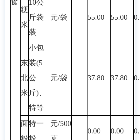
食
10公
粳
斤袋
元/袋
55.00
55.00
0
米
装
小包
东
装(5
北
公
元/袋
37.80
37.80
0
米
斤)、
特等
面
特一
元/500
0.00
0.00
0
粉
粉
克