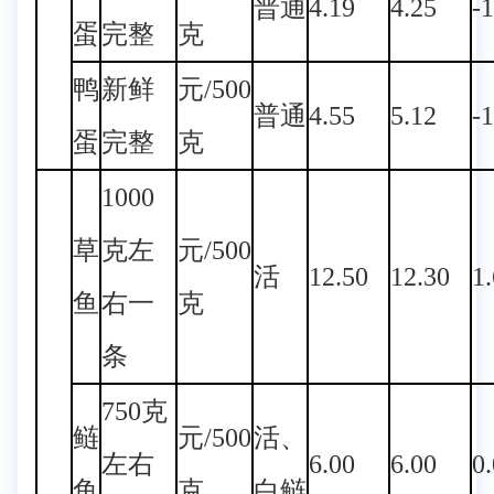
普通
4.19
4.25
-
蛋
完整
克
鸭
新鲜
元/500
普通
4.55
5.12
-
蛋
完整
克
1000
草
克左
元/500
活
12.50
12.30
1
鱼
右一
克
条
750克
鲢
元/500
活、
左右
6.00
6.00
0
鱼
克
白鲢