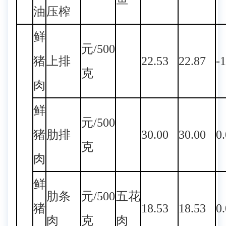
油
压榨
鲜
元/500
猪
上排
22.53
22.87
-
克
肉
鲜
元/500
猪
肋排
30.00
30.00
0
克
肉
鲜
肋条
元/500
五花
猪
18.53
18.53
0
肉
克
肉