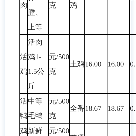
肉
克
鸡
膛、
上等
活肉
活
鸡1-
元/500
土鸡
16.00
16.00
0
鸡
1.5公
克
斤
活
中等
元/500
全番
18.67
18.67
0
鸭
毛鸭
克
鸡
新鲜
元/500