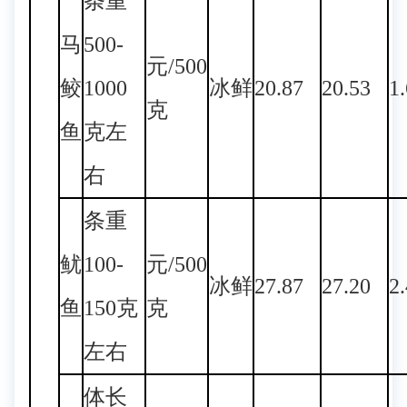
条重
马
500-
元/500
鲛
1000
冰鲜
20.87
20.53
1
克
鱼
克左
右
条重
鱿
100-
元/500
冰鲜
27.87
27.20
2
鱼
150克
克
左右
体长