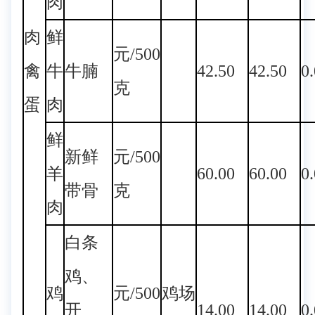
肉
肉
鲜
元/500
禽
牛
牛腩
42.50
42.50
0
克
蛋
肉
鲜
新鲜
元/500
羊
60.00
60.00
0
带骨
克
肉
白条
鸡、
鸡
元/500
鸡场
开
14.00
14.00
0