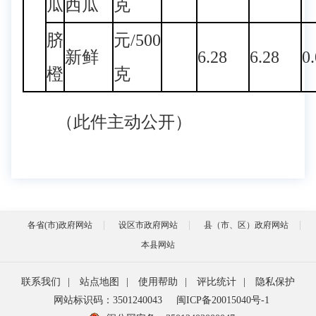
瓜
西瓜
克
脐
元/500
新鲜
6.28
6.28
0
橙
克
（此件主动公开）
各省(市)政府网站
设区市政府网站
县（市、区）政府网站
本县网站
联系我们
|
站点地图
|
使用帮助
|
评比统计
|
隐私保护
网站标识码：3501240043
闽ICP备20015040号-1