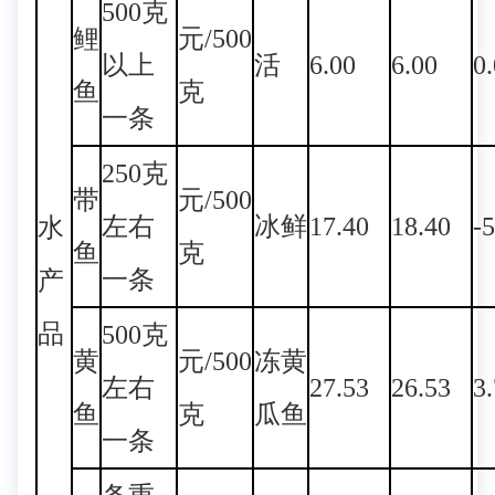
500克
鲤
元/500
以上
活
6.00
6.00
0
鱼
克
一条
250克
带
元/500
左右
冰鲜
17.40
18.40
-
水
鱼
克
一条
产
品
500克
黄
元/500
冻黄
左右
27.53
26.53
3
鱼
克
瓜鱼
一条