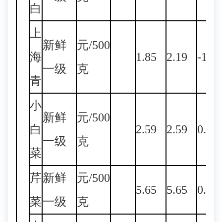
白
上
新鲜
元/500
海
1.85
2.19
-15.
一级
克
青
小
新鲜
元/500
白
2.59
2.59
0.00
一级
克
菜
芹
新鲜
元/500
5.65
5.65
0.00
菜
一级
克