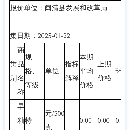
报价单位：闽清县发展和改革
集日期：2025-01-22
商
规
本期
类
品
指标
上期
格、
单位
平均
环比
别
名
解释
价格
等级
价格
称
早
元/500
籼
特一
0.00
0.00
0.00
克