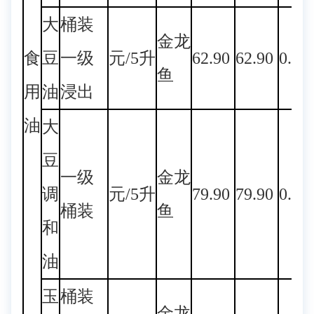
大
桶装
金龙
食
豆
一级
元/5升
62.90
62.90
0.00
鱼
用
油
浸出
油
大
豆
一级
金龙
调
元/5升
79.90
79.90
0.00
桶装
鱼
和
油
玉
桶装
金龙