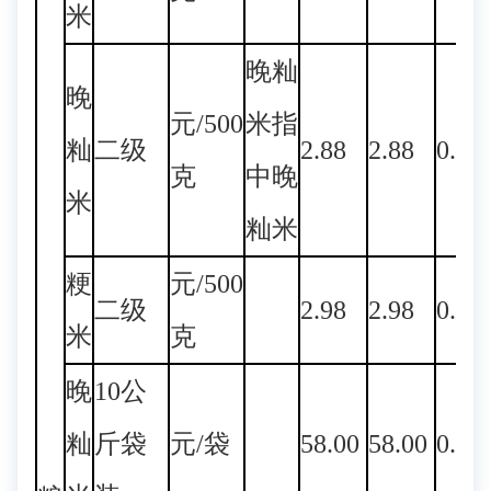
米
晚籼
晚
元/500
米指
籼
二级
2.88
2.88
0.00
克
中晚
米
籼米
粳
元/500
二级
2.98
2.98
0.00
米
克
晚
10公
籼
斤袋
元/袋
58.00
58.00
0.00