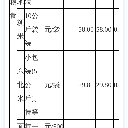
米
装
粮
食
10公
粳
斤袋
元/袋
58.00
58.00
0.00
米
装
小包
东
装(5
北
公
元/袋
29.80
29.80
0.00
米
斤)、
特等
面
特一
元/500