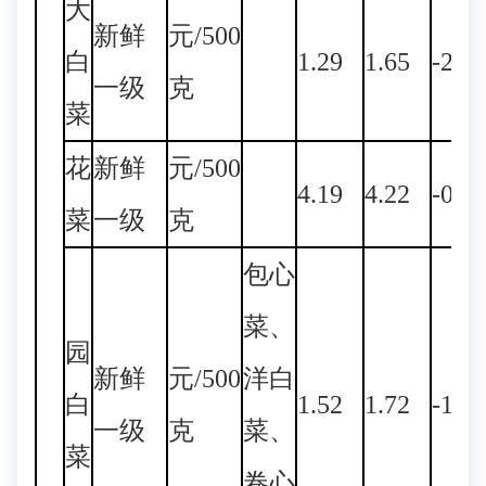
大
新鲜
元/500
白
1.29
1.65
-21.
一级
克
菜
花
新鲜
元/500
4.19
4.22
-0.7
菜
一级
克
包心
菜、
园
新鲜
元/500
洋白
白
1.52
1.72
-11.
一级
克
菜、
菜
卷心