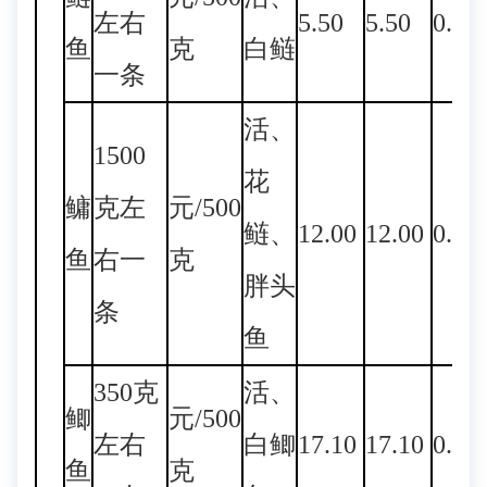
左右
5.50
5.50
0.00
鱼
克
白鲢
一条
活、
1500
花
鳙
克左
元/500
鲢、
12.00
12.00
0.00
鱼
右一
克
胖头
条
鱼
350克
活、
鲫
元/500
左右
白鲫
17.10
17.10
0.00
鱼
克