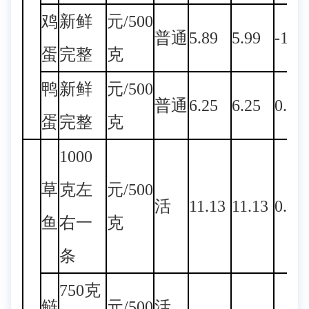
鸡
新鲜
元/500
普通
5.89
5.99
-1.6
蛋
完整
克
鸭
新鲜
元/500
普通
6.25
6.25
0.00
蛋
完整
克
1000
草
克左
元/500
活
11.13
11.13
0.00
鱼
右一
克
条
750克
鲢
元/500
活、