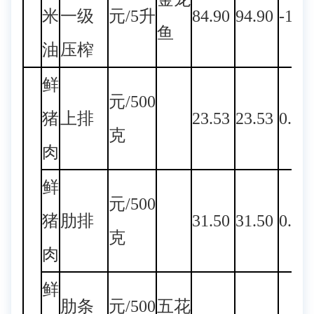
米
一级
元/5升
84.90
94.90
-10.
鱼
油
压榨
鲜
元/500
猪
上排
23.53
23.53
0.00
克
肉
鲜
元/500
猪
肋排
31.50
31.50
0.00
克
肉
鲜
肋条
元/500
五花