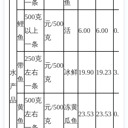
一条
鱼
500克
鲤
元/500
以上
活
6.00
6.00
0.00
鱼
克
一条
250克
带
元/500
左右
冰鲜
19.90
19.23
3.48
水
鱼
克
一条
产
品
500克
黄
元/500
冻黄
左右
23.53
23.53
0.00
鱼
克
瓜鱼
一条