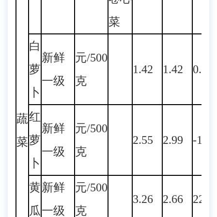
菜
白
新鲜
元/500
萝
1.42
1.42
0.00
一级
克
卜
红
蔬
新鲜
元/500
萝
2.55
2.99
-14.
菜
一级
克
卜
黄
新鲜
元/500
3.26
2.66
22.5
瓜
一级
克