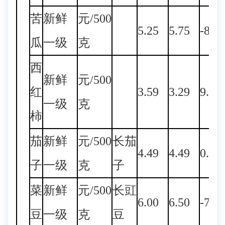
苦
新鲜
元/500
5.25
5.75
-8.7
瓜
一级
克
西
新鲜
元/500
红
3.59
3.29
9.12
一级
克
柿
茄
新鲜
元/500
长茄
4.49
4.49
0.00
子
一级
克
子
菜
新鲜
元/500
长豇
6.00
6.50
-7.6
豆
一级
克
豆