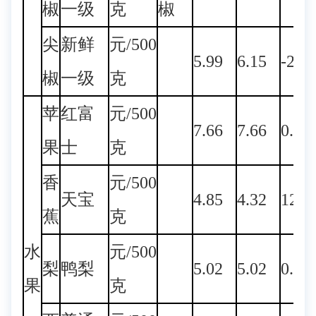
椒
一级
克
椒
尖
新鲜
元/500
5.99
6.15
-2.6
椒
一级
克
苹
红富
元/500
7.66
7.66
0.00
果
士
克
香
元/500
天宝
4.85
4.32
12.2
蕉
克
水
元/500
梨
鸭梨
5.02
5.02
0.00
果
克