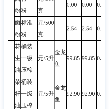
0.00
0.00
0.00
粉
粉
克
面
标准
元/500
2.54
2.54
0.00
粉
粉
克
花
桶装
金龙
生
一级
元/5升
99.85
99.85
0.00
鱼
油
压榨
菜
桶装
金龙
籽
一级
元/5升
92.90
92.90
0.00
鱼
油
压榨