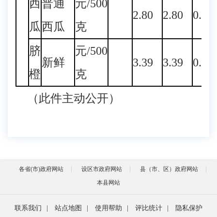
西
普通
元/500
2.80
2.80
0.00
瓜
西瓜
克
脐
元/500
新鲜
3.39
3.39
0.00
橙
克
（此件主动公开）
各省(市)政府网站
设区市政府网站
县（市、区）政府网站
本县网站
联系我们
|
站点地图
|
使用帮助
|
评比统计
|
隐私保护