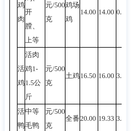
鸡
元/500
鸡场
开
14.00
14.00
0.00
肉
克
鸡
膛、
上等
活肉
活
鸡1-
元/500
土鸡
16.50
16.00
3.13
鸡
1.5公
克
斤
活
中等
元/500
全番
20.00
19.33
3.47
鸭
毛鸭
克