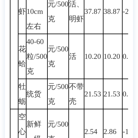
元/500
活、
虾
10cm
37.87
38.87
-2.5
克
明虾
左右
40-60
花
元/500
粒/500
活
10.20
10.20
0.00
蛤
克
克
牡
元/500
不带
统货
21.53
21.53
0.00
蛎
克
壳
空
新鲜
元/500
心
2.54
2.86
-11.