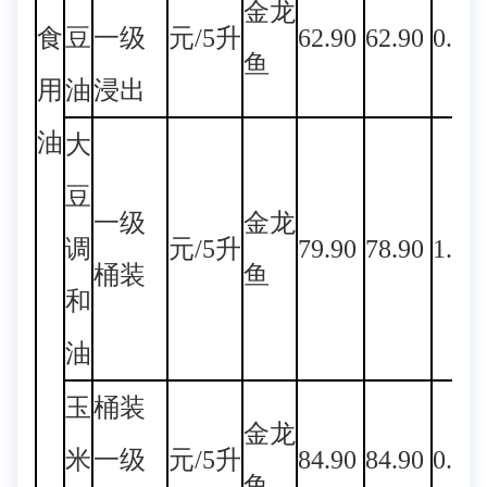
金龙
食
豆
一级
元/5升
62.90
62.90
0.00
鱼
用
油
浸出
油
大
豆
一级
金龙
调
元/5升
79.90
78.90
1.27
桶装
鱼
和
油
玉
桶装
金龙
米
一级
元/5升
84.90
84.90
0.00
鱼