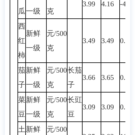
3.99
4.16
-4.0
瓜
一级
克
西
新鲜
元/500
红
3.49
3.49
0.00
一级
克
柿
茄
新鲜
元/500
长茄
3.66
3.65
0.27
子
一级
克
子
菜
新鲜
元/500
长豇
3.09
3.09
0.00
豆
一级
克
豆
土
新鲜
元/500