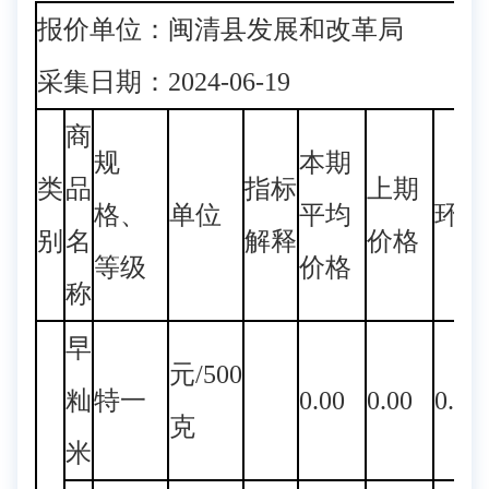
报价单位：闽清县发展和改革局
采集日期：2024-06-19
商
规
本期
类
品
指标
上期
格、
单位
平均
环比
别
名
解释
价格
等级
价格
称
早
元/500
籼
特一
0.00
0.00
0.00
克
米