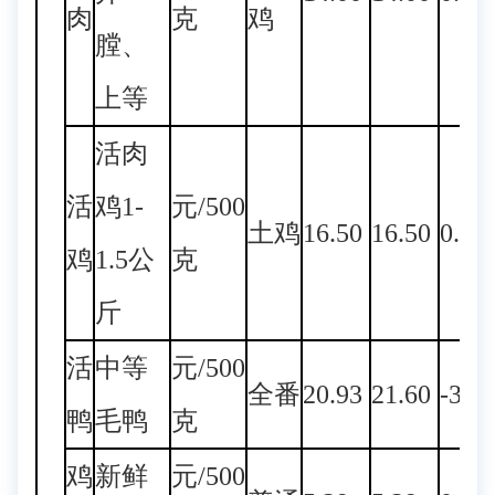
肉
克
鸡
膛、
上等
活肉
活
鸡1-
元/500
土鸡
16.50
16.50
0.00
鸡
1.5公
克
斤
活
中等
元/500
全番
20.93
21.60
-3.1
鸭
毛鸭
克
鸡
新鲜
元/500