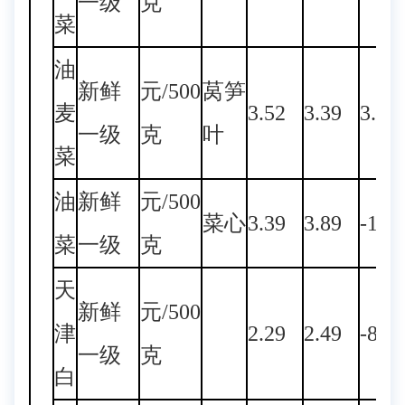
一级
克
菜
油
新鲜
元/500
莴笋
麦
3.52
3.39
3.83
一级
克
叶
菜
油
新鲜
元/500
菜心
3.39
3.89
-12.
菜
一级
克
天
新鲜
元/500
津
2.29
2.49
-8.0
一级
克
白