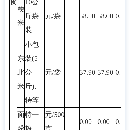
食
10公
粳
斤袋
元/袋
58.00
58.00
0.00
米
装
小包
东
装(5
北
公
元/袋
37.90
37.90
0.00
米
斤)、
特等
面
特一
元/500
0.00
0.00
0.00
粉
粉
克