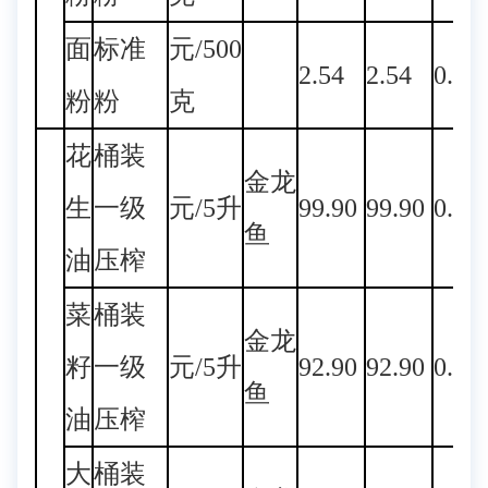
面
标准
元/500
2.54
2.54
0.00
粉
粉
克
花
桶装
金龙
生
一级
元/5升
99.90
99.90
0.00
鱼
油
压榨
菜
桶装
金龙
籽
一级
元/5升
92.90
92.90
0.00
鱼
油
压榨
大
桶装