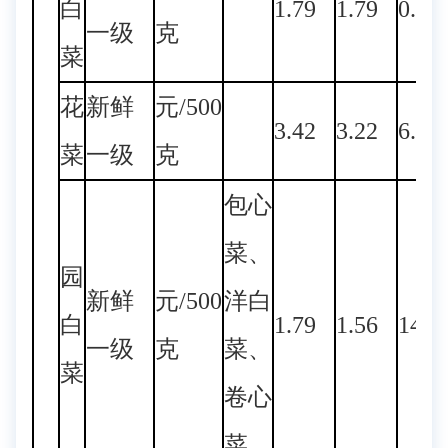
白
1.79
1.79
0.00
一级
克
菜
花
新鲜
元/500
3.42
3.22
6.21
菜
一级
克
包心
菜、
园
新鲜
元/500
洋白
白
1.79
1.56
14.7
一级
克
菜、
菜
卷心
菜