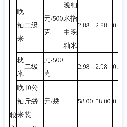
晚籼
晚
元/500
米指
籼
二级
2.88
2.88
0.00
克
中晚
米
籼米
粳
元/500
二级
2.98
2.98
0.00
米
克
晚
10公
籼
斤袋
元/袋
58.00
58.00
0.00
米
装
粮