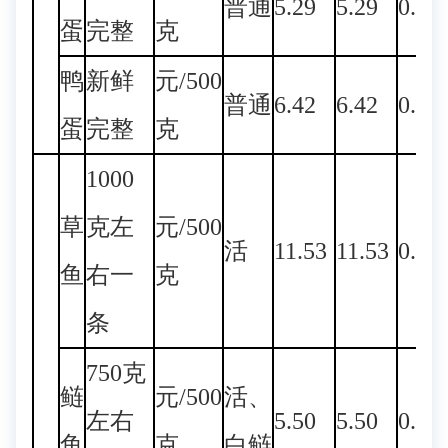
普通
5.29
5.29
0.00
蛋
完整
克
鸭
新鲜
元/500
普通
6.42
6.42
0.00
蛋
完整
克
1000
草
克左
元/500
活
11.53
11.53
0.00
鱼
右一
克
条
750克
鲢
元/500
活、
左右
5.50
5.50
0.00
鱼
克
白鲢