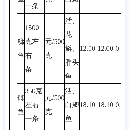
一条
活、
1500
花
鳙
克左
元/500
鲢、
12.00
12.00
0.00
鱼
右一
克
胖头
条
鱼
350克
活、
鲫
元/500
左右
白鲫
18.10
18.10
0.00
鱼
克
一条
鱼