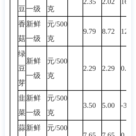
2.35
2.02
16.3
豆
一级
克
香
新鲜
元/500
9.79
8.72
12.2
菇
一级
克
绿
新鲜
元/500
豆
2.29
2.29
0.00
一级
克
芽
韭
新鲜
元/500
3.50
5.00
-30.
菜
一级
克
蒜
新鲜
元/500
7.65
7.65
0.00