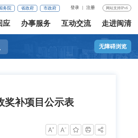
登录
|
注册
国务院
省政府
市政府
网站支持IPv6
回应
办事服务
互动交流
走进闽清

无障碍浏览
财政奖补项目公示表