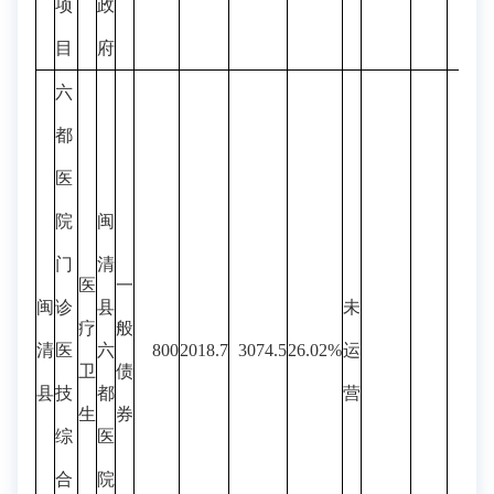
项
政
目
府
六
都
医
院
闽
门
清
医
一
闽
诊
县
未
疗
般
清
医
六
800
2018.7
3074.5
26.02%
运
卫
债
县
技
都
营
生
券
综
医
合
院