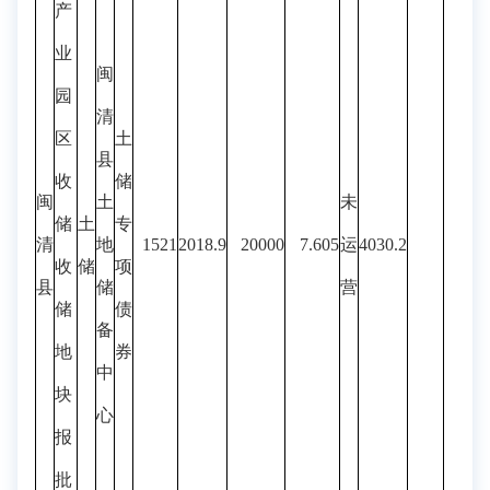
产
业
闽
园
清
区
土
县
收
储
闽
土
未
储
土
专
清
地
1521
2018.9
20000
7.605
运
4030.2
收
储
项
县
储
营
储
债
备
地
券
中
块
心
报
批