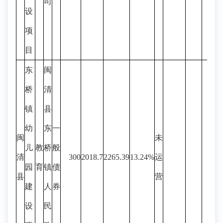
司
设
项
目
东
闽
桥
清
镇
县
幼
东
一
闽
未
儿
教
桥
般
清
300
2018.7
2265.39
13.24%
运
园
育
镇
债
县
营
建
人
券
设
民