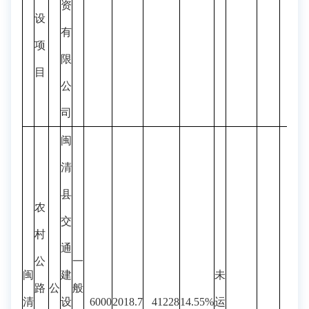
资
设
有
项
限
目
公
司
闽
清
县
农
交
村
通
公
一
闽
建
未
路
公
般
清
设
6000
2018.7
41228
14.55%
运