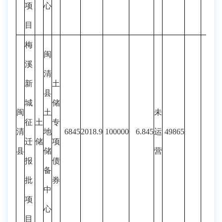
项
心
目
梅
闽
溪
清
新
土
县
城
储
闽
土
未
征
土
专
清
地
6845
2018.9
100000
6.845
运
49865
迁
储
项
县
储
营
报
债
备
批
券
中
项
心
目