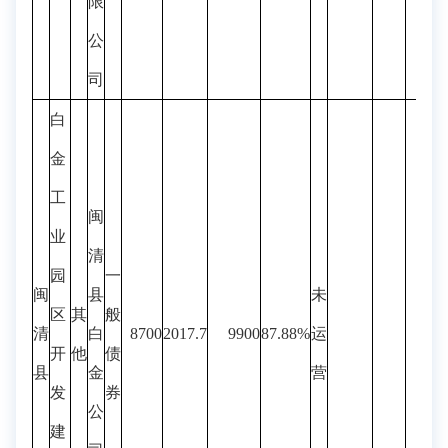
限
公
司
白
金
工
闽
业
清
园
一
闽
县
未
区
其
般
清
白
8700
2017.7
9900
87.88%
运
开
他
债
县
金
营
发
券
公
建