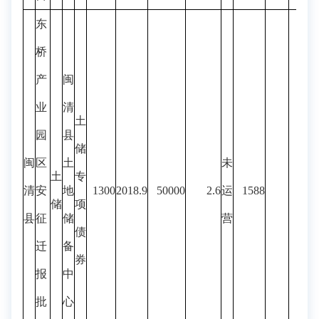
东
桥
产
闽
业
清
土
园
县
储
闽
区
土
未
土
专
清
安
地
1300
2018.9
50000
2.6
运
1588
储
项
县
征
储
营
债
迁
备
券
报
中
批
心