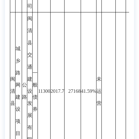
司
闽
清
县
城
交
乡
通
路
一
闽
建
未
网
公
般
清
设
11300
2017.7
27168
41.59%
运
建
路
债
县
发
营
设
券
展
项
有
目