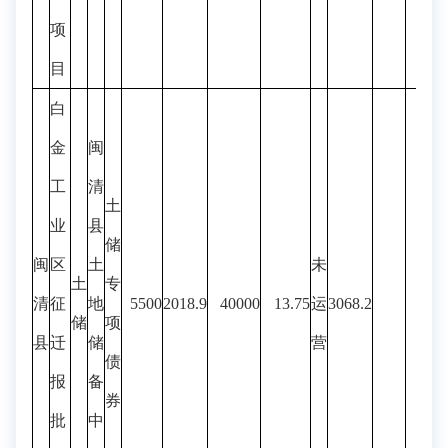
项
目
白
金
闽
工
清
土
业
县
储
闽
区
土
未
土
专
清
征
地
5500
2018.9
40000
13.75
运
3068.2
储
项
县
迁
储
营
债
报
备
券
批
中