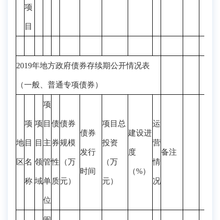
项
目
2019年地方政府债券存续期公开情况表
（一般、普通专项债券）
项
项
项
目
债
债券
项目总
运
债券
建设进
地
目
目
主
券
规模
投资
营
发行
度
备注
区
名
领
管
性
（万
（万
情
时间
（%）
称
域
单
质
元）
元）
况
位
闽