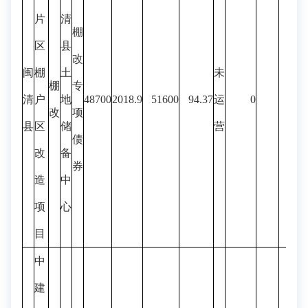
片
清
棚
区
县
改
闽
棚
土
未
棚
专
清
户
地
48700
2018.9
51600
94.37
运
0
改
项
县
区
储
营
债
改
备
券
造
中
项
心
目
中
建