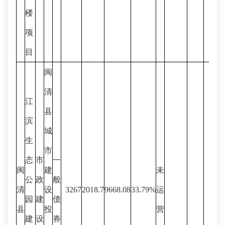
楼
项
目
闽
清
江
县
滨
城
生
市
态
市
一
闽
建
未
公
政
般
清
设
3267
2018.7
9668.08
33.79%
运
园
建
债
县
投
营
建
设
券