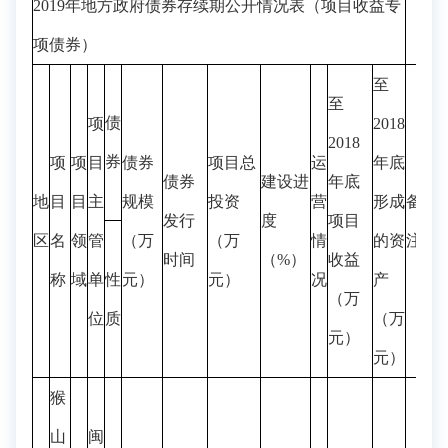
2019年地方政府债券存续期公开情况表（项目收益专
项债券）
至
至
债
项
2018
2018
券
项
项
目
债券
项目总
运
年底
债券
建设进
年底
地
目
目
主
规模
投资
营
形成
备
发行
度
项目
区
名
领
管
（万
（万
情
的资
注
时间
（%）
收益
称
域
单
性
元）
元）
况
产
（万
位
质
（万
元）
元）
猴
山
闽