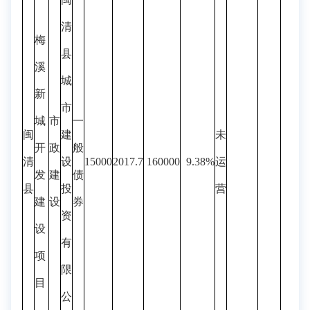
清
梅
县
溪
城
新
市
城
市
一
闽
建
未
开
政
般
清
设
15000
2017.7
160000
9.38%
运
发
建
债
县
投
营
建
设
券
资
设
有
项
限
目
公