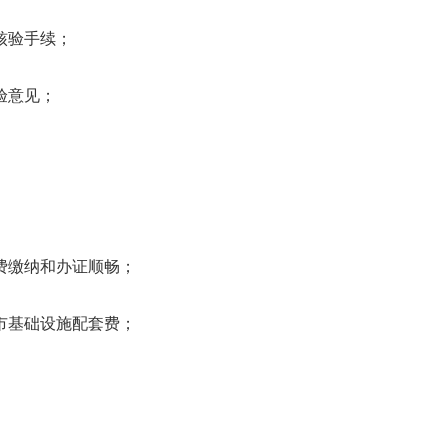
核验手续；
验意见；
费缴纳和办证顺畅；
市基础设施配套费；
。