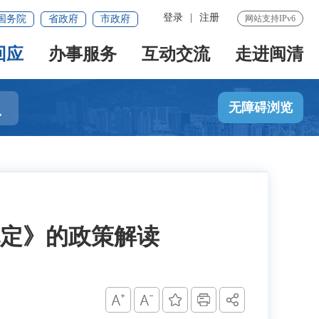
登录
|
注册
国务院
省政府
市政府
网站支持IPv6
回应
办事服务
互动交流
走进闽清

无障碍浏览
定》的政策解读