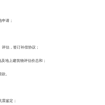
地申请；
、评估，签订补偿协议；
地及地上建筑物评估价总和；
偿款。
抗震鉴定；