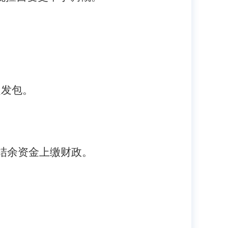
定发包。
结余资金上缴财政。