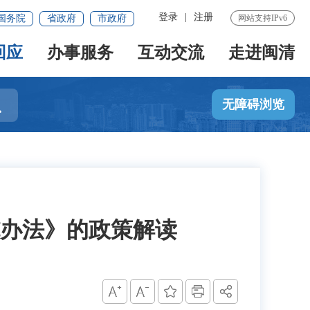
登录
|
注册
国务院
省政府
市政府
网站支持IPv6
回应
办事服务
互动交流
走进闽清

无障碍浏览
办法》的政策解读