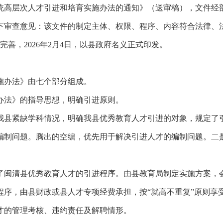
统高层次人才引进和培育实施办法的通知》（送审稿），文件
经
下审查意见：该文件的制定主体、权限、程序、内容符合法律、
善，2026年
2
月
4日，以县政府名
义正式印发。
施办法
》
由
七
个部分组成。
办法
》的指导思想，明确引进原则
。
我县
紧缺学科情况
，明确我县
优秀教育人才引进
的
对象
，
规定了
编制问题。
腾出的空编，优先用于解决引进人才的编制问题。
二
了闽清县优秀教育人才的引进程序。由县教育局制定实施方案，
程序，由县财政或县人才专项经费承担，按“就高不重复”原则享
才的管理考核、违约责任及解聘情形。