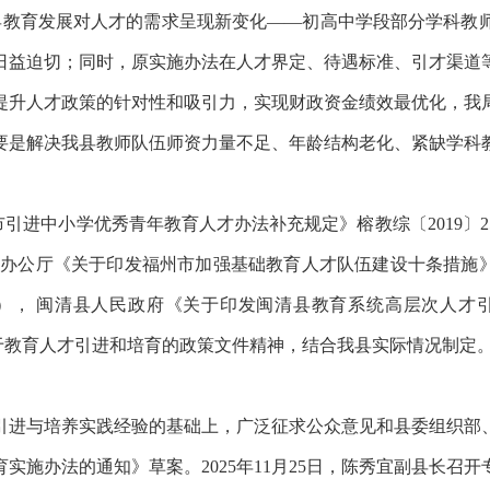
县教育发展对人才的需求呈现新变化——初高中学段部分学科教
日益迫切；同时，原实施办法在人才界定、待遇标准、引才渠道
提升人才政策的针对性和吸引力，实现财政资金绩效最优化，我
要是解决我
县
教师队伍师资力量不足、年龄结构老化、紧缺
学科
引进中小学优秀青年教育人才办法补充规定》榕教综〔2019〕25
办公厅《关于印发福州市加强基础教育人才队伍建设十条措施》(榕政
 号）， 闽清县人民政府《关于印发闽清县教育系统高层次人
位关于教育人才引进和培育的政策文件精神，结合我县实际情况制定
引进与培养实践经验的基础上，广泛征求公众意见和县委组织部
育实施办法的通知》草案。
2025年11月25日，
陈秀宜副县长召开