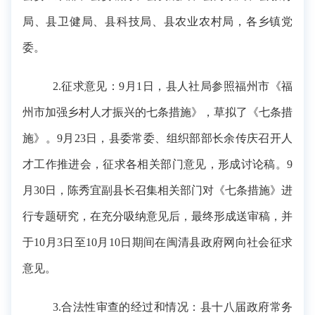
局、县卫健局、县科技局、县农业农村局，各乡镇党
委
。
2.征求意见：
9月1日，
县人社局
参照福州市《福
州市加强乡村人才振兴的七条措施》，
草拟
了
《
七条措
施
》。
9月23日，县委常委、组织部部长余传庆召开人
才工作推进会，征求各相关部门意见，形成讨论稿。9
月30日，陈秀宜副县长召集相关部门对《
七条措施
》进
行专题研究，在充分吸纳意见后，最终形成送审稿，
并
于
10月3日至10月10日
期间在闽清县政府网向社会征求
意见。
3.合法性审查的经过和情况
：
县十八届政府常务