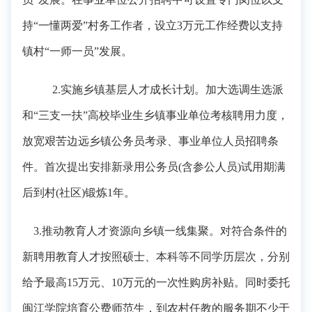
持
“一懂两爱”村务工作者，设立3万元工作经费以支持
镇村“一师一员”发展。
2.
实施乡镇基层人才成长计划。
加大选调生选派
和
“三支一扶”高校毕业生乡镇事业单位考核聘用力度，
放宽艰苦边远乡镇公务员考录、事业单位人员招聘条
件。首次提出安排新录用公务员(含参公人员)试用期满
后到村(社区)锻炼1年。
3.
推动教育人才资源向乡镇一线集聚。
对符合条件的
新聘用教育人才按照硕士、本科等不同学历层次，分别
给予最高
15万元、10万元的一次性购房补贴。同时委托
闽江学院培育公费师范生，到农村任教的服务期不少于