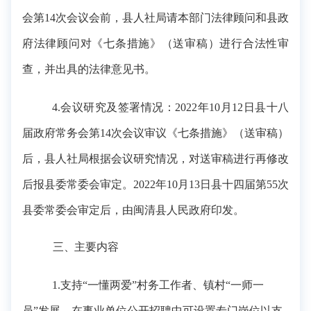
会第
14次
会议会前，县人社局请本部门法律顾问和县政
府法律顾问对《
七条措施
》（送审稿）进行合法性审
查，并出具的法律意见书。
4.会议研究及签署情况：
2022年10月12日
县十八
届政府常务会第
14次
会议
审议《
七条措施
》（送审稿）
后，县人社局根据会议研究情况，对送审稿进行再修改
后报县委常委会审定。
2022年10月13日县十四届第55次
县委常委会审定后，由闽清县人民政府印发
。
三、主要内容
1.
支持
“一懂两爱”村务工作者、镇村“一师一
员”发展。
在事业单位公开招聘中可设置专门岗位以支