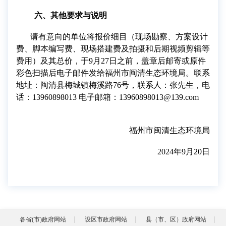
六
、其他要求与说明
请有
意向
的单位将报价细目（现场勘察、方案设计
费、脚本编写费、现场搭建费及拍摄和后期视频剪辑等
费用）及其总价，于
9
月
27
日之前，盖章后邮寄或原件
彩色扫描后电子邮件发给
福州市闽清生态环境局
。联系
地址：
闽清县梅城镇梅溪路
76
号
，联系人：
张先生
，电
话：
13960898013
电子邮箱：
13960898013@139.com
福州市闽清生态环境局
2024
年
9
月
20
日
各省(市)政府网站
设区市政府网站
县（市、区）政府网站