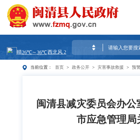
当前位置：
首页
>
政务公开
>
灾害事故救援
>
预
闽清县减灾委员会办公室
市应急管理局