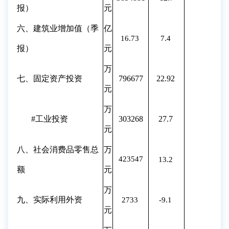
报）
元
六、建筑业增加值（季
亿
16.73
7.4
报）
元
万
七、固定资产投资
796677
22.92
元
万
#工业投资
303268
27.7
元
八、社会消费品零售总
万
423547
13.2
额
元
万
九、实际利用外资
2733
-9.1
元