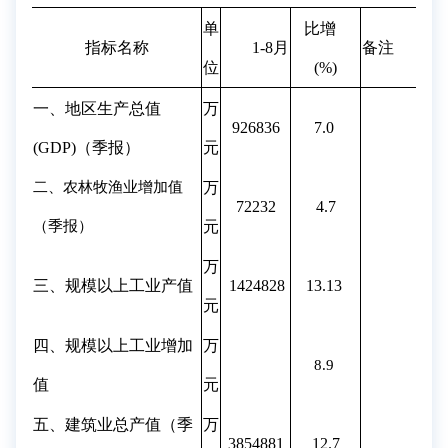
单
比增
指标名称
1-
8
月
备注
位
(%)
一、地区生产总值
万
926836
7.0
(GDP)（季报）
元
二、农林牧渔业增加值
万
72232
4.7
（季报）
元
万
三、规模以上工业产值
1424828
13.13
元
四、规模以上工业增加
万
8.9
值
元
五、建筑业总产值（季
万
3854881
12.7