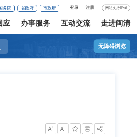
登录
|
注册
国务院
省政府
市政府
网站支持IPv6
回应
办事服务
互动交流
走进闽清

无障碍浏览