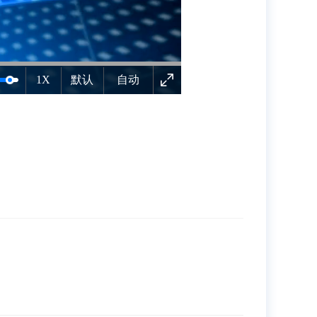
1X
默认
自动