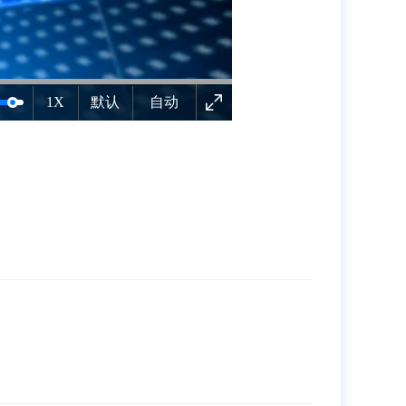
1X
默认
自动