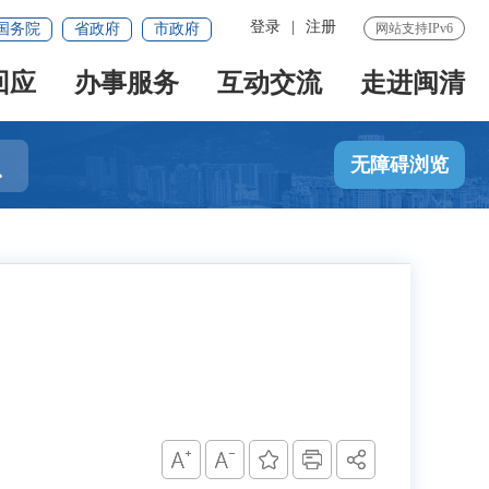
登录
|
注册
国务院
省政府
市政府
网站支持IPv6
回应
办事服务
互动交流
走进闽清

无障碍浏览