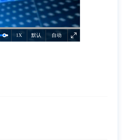
1X
默认
自动