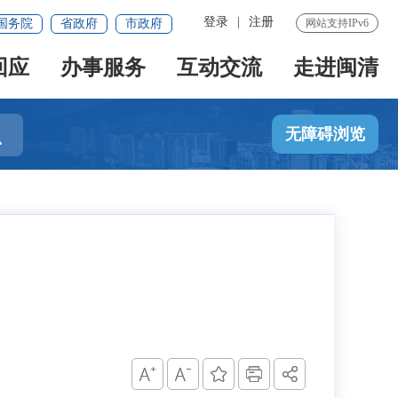
登录
|
注册
国务院
省政府
市政府
网站支持IPv6
回应
办事服务
互动交流
走进闽清

无障碍浏览