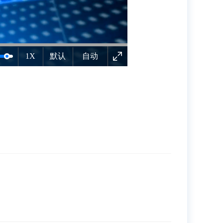
1X
默认
自动