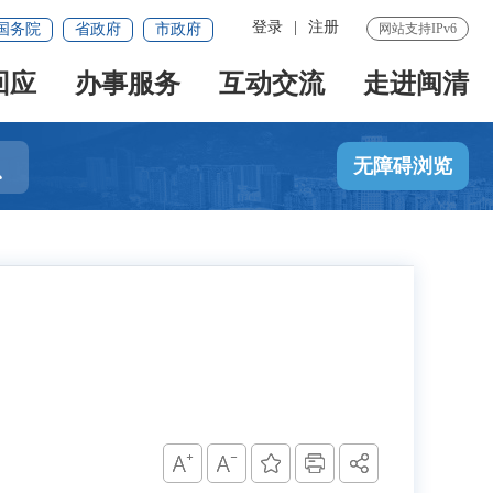
登录
|
注册
国务院
省政府
市政府
网站支持IPv6
回应
办事服务
互动交流
走进闽清

无障碍浏览