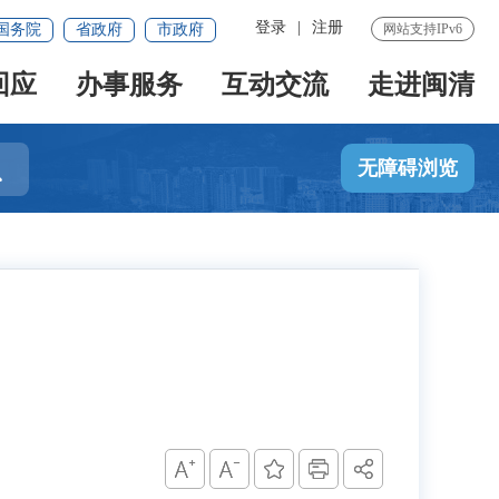
登录
|
注册
国务院
省政府
市政府
网站支持IPv6
回应
办事服务
互动交流
走进闽清

无障碍浏览