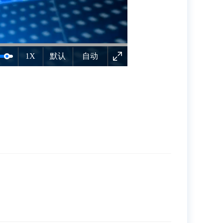
1X
默认
自动