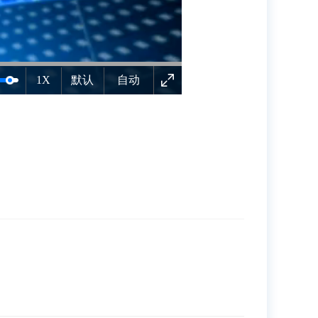
1X
默认
自动