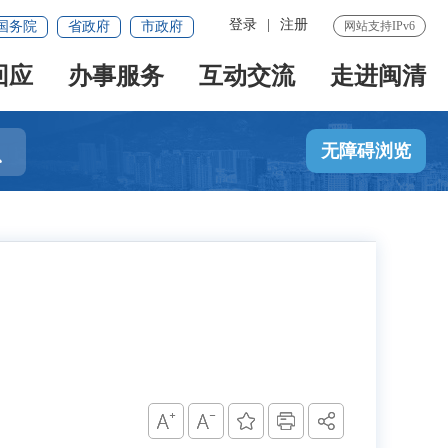
登录
|
注册
国务院
省政府
市政府
网站支持IPv6
回应
办事服务
互动交流
走进闽清

无障碍浏览