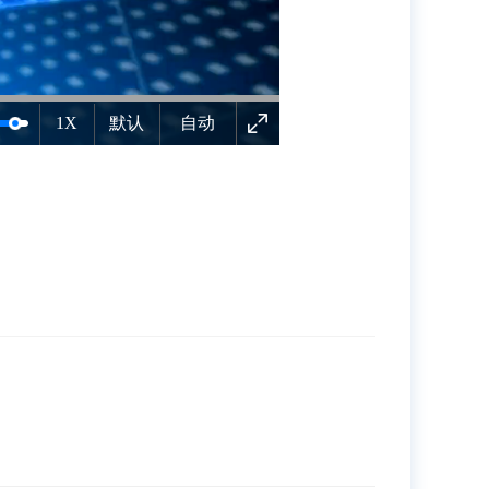
1X
默认
自动