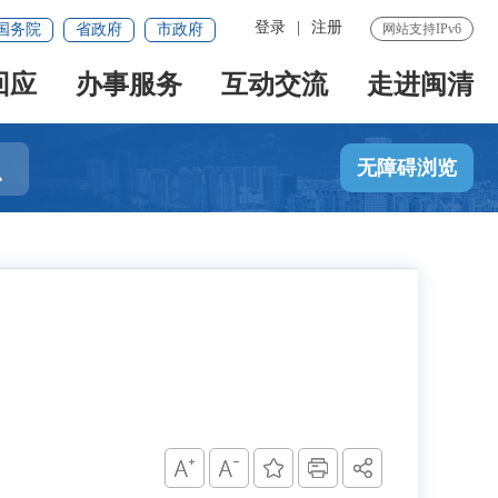
登录
|
注册
国务院
省政府
市政府
网站支持IPv6
回应
办事服务
互动交流
走进闽清

无障碍浏览