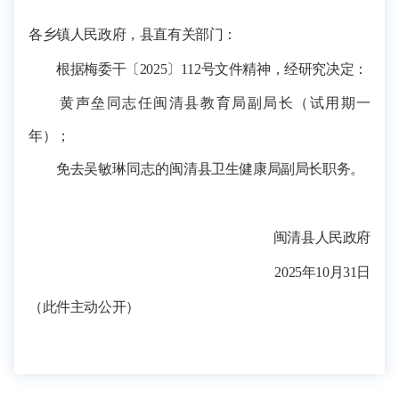
各乡镇人民政府，县直有关部门
：
根据梅委干〔202
5
〕
1
12
号文件精神，经研究决定：
黄声垒同志任闽清县教育局副局长（试用期一
年）；
免去
吴敏琳同志的
闽清县卫生健康局副局长职务。
闽清县人民政府
202
5
年
10
月
31
日
（此件主动公开）