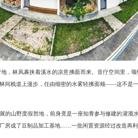
营地，林风裹挟着溪水的凉意拂面而来。音疗空间里，颂
在林间栈道上漫步，任由细密的水雾轻拂面颊——这不是一
展的山野度假胜地，前身竟是一座知青参与修建的灌溉水
厂房成了豆制品加工基地……一批闲置资源经过改造再利