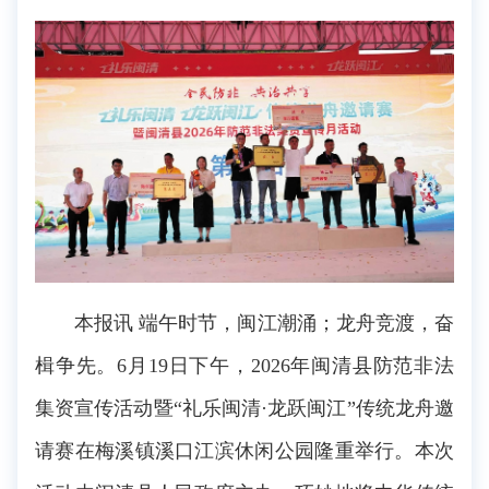
本报讯 端午时节，闽江潮涌；龙舟竞渡，奋
楫争先。6月19日下午，2026年闽清县防范非法
集资宣传活动暨“礼乐闽清·龙跃闽江”传统龙舟邀
请赛在梅溪镇溪口江滨休闲公园隆重举行。本次