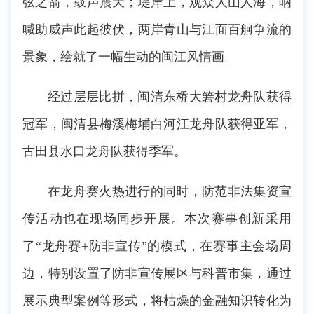
弦之箭，鼓声震天；堤岸上，观众人山人海，呐
喊助威声此起彼伏，两岸青山与江面百舸争流的
景象，绘就了一幅生动的闽江风情画。
经过层层比拼，闽清东桥大箬村龙舟队获得
冠军，闽清县梅溪梅埔白河江龙舟队获得亚军，
古田县水口龙舟队获得季军。
在龙舟赛火热进行的同时，防范非法集资宣
传活动也在现场同步开展。本次赛事创新采用
了“龙舟赛+防非宣传”的模式，在赛事主会场周
边，特别设置了防非宣传展区与科普市集，通过
展示典型案例等形式，将枯燥的金融知识转化为