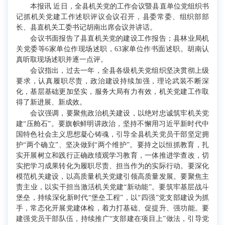
本报讯 近日，全县机关党的工作会议暨县直单位党组织书
记抓机关党建工作述职评议会议召开，县委常委、组织部部
长、县直机关工委书记胡南出席会议并讲话。
会议书面报告了县直机关党的建设工作报告；县林业局机
关党委等6家单位作现场述职，63家单位作书面述职。胡南认
真听取现场述职并逐一点评。
会议指出，过去一年，全县各级机关党组织坚决贯彻上级
要求，认真履职尽责，政治建设持续加强，理论武装不断深
化，基层基础更加坚实，服务大局有力有效，机关党建工作取
得了新进展、新成效。
会议强调，要聚焦政治机关建设，以绝对忠诚筑牢机关党
建“压舱石”。要旗帜鲜明讲政治，坚持不懈用习近平新时代中
国特色社会主义思想凝心铸魂，引导全县机关党员干部坚定拥
护“两个确立”、坚决做到“两个维护”。要持之以恒抓教育，扎
实开展树立和践行正确政绩观学习教育，一体推进学查改，切
实把学习成果转化为履职尽责、担当作为的实际行动。要深化
模范机关建设，以高质量机关党建引领高质量发展。要聚焦主
责主业，以实干担当激活机关党建“新动能”。要筑牢基层战斗
堡垒，持续深化新时代“堡垒工程”，以“四强”党支部建设为抓
手，常态化开展党建体检，着力打基础、促提升、强功能。要
建强党员干部队伍，持续推广“支部建在项目上”做法，引导党