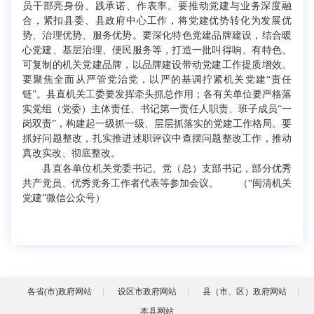
员干部亮身份、践承诺、作表率。要推动党建与业务深度融
合，紧扣县委、县政府中心工作，将党建优势转化为发展优
势、治理优势、服务优势。要深化特色党建品牌建设，结合暖
心党建、基层治理、便民服务等，打造一批叫得响、有特色、
可复制的机关党建品牌，以品牌建设带动党建工作提质增效。
要聚焦全面从严管党治党，以严的基调拧紧机关党建“责任
链”。县直机关工委要发挥牵头抓总作用；各有关单位要严格落
实党组（党委）主体责任、书记第一责任人职责、班子成员“一
岗双责”，构建起一级抓一级、层层抓落实的党建工作格局。要
抓好问题整改，扎实推进述职评议中查摆问题整改工作，推动
真改实改、彻底整改。
县直各单位机关党委书记、党（总）支部书记，部分优秀
共产党员、优秀党务工作者代表等参加会议。 （“闽清机关
党建”微信公众号）
各省(市)政府网站
设区市政府网站
县（市、区）政府网站
本县网站