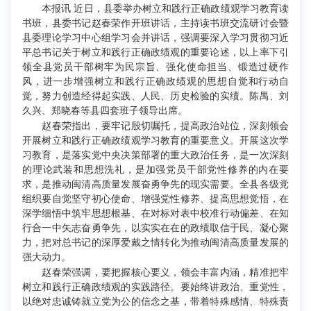
本报讯 近日，县委举办树立和践行正确政绩观学习教育读
书班，县委书记赵春荣作开班讲话，主持读书班交流研讨会暨
县委理论学习中心组学习会并讲话，强调要深入学习贯彻习近
平总书记关于树立和践行正确政绩观的重要论述，以上率下引
领全县党员干部树牢为民宗旨、强化使命担当、锻造过硬作
风，进一步增强树立和践行正确政绩观的思想自觉和行动自
觉，努力创造经得起实践、人民、历史检验的实绩。陈禺、刘
久兴、郑晓春等县四套班子领导出席。
赵春荣指出，要牢记殷切嘱托，提高政治站位，深刻领会
开展树立和践行正确政绩观学习教育的重要意义。开展这次学
习教育，是落实党中央决策部署的重大政治任务，是一次深刻
的理论武装和思想洗礼，是加强党员干部党性修养的内在要
求，是推动闽清高质量发展奋勇争先的现实需要。全县各级党
组织要自觉坚守初心使命、增强党性修养、提高思想觉悟，在
深学细悟中筑牢思想根基、在对标对表中校准行动偏差、在知
行合一中矢志奋勇争先，以实实在在的政绩取信于民、凝心聚
力，把对总书记的深厚爱戴之情转化为推动闽清高质量发展的
强大动力。
赵春荣强调，要把握核心要义，领会丰富内涵，精准把牢
树立和践行正确政绩观的实践路径。要始终讲政治、重党性，
以绝对忠诚铸就立党为公的信念之基，带着特殊感情、特殊责