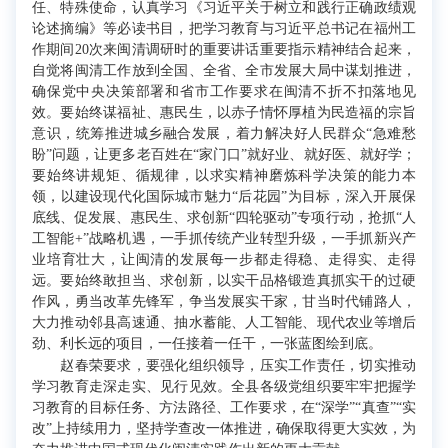
任、特殊使命，认真学习《习近平关于树立和践行正确政绩观
论述摘编》等必读书目，把学习教育与习近平总书记在福州工
作期间20次来闽清调研时的重要讲话重要指示精神结合起来，
自觉将闽清工作放到全国、全省、全市发展大局中谋划推进，
确保党中央决策部署和省市工作要求在闽清不折不扣落地见
效。要始终谋福祉、惠民生，以赤子情怀厚植为民造福的宗旨
意识，统筹推进城乡融合发展，着力解决好人民群众“急难愁
盼”问题，让更多老百姓在“家门口”就好业、就好医、就好学；
要始终讲规矩、循规律，以求实精神磨炼科学决策的能力本
领，以建设现代化国际城市魅力“后花园”为目标，深入开展保
底线、促发展、惠民生、求创新“四轮驱动”专项行动，抢抓“人
工智能+”战略机遇，一手抓传统产业转型升级，一手抓新兴产
业培育壮大，让闽清的发展每一步都走得稳、走得实、走得
远。要始终敢担当、求创新，以实干品格锻造真抓实干的过硬
作风，勇当改革先锋军，争当发展实干家，甘当时代铺路人，
大力推动邻县高速通、抽水蓄能、人工智能、现代农业等增后
劲、利长远的项目，一任接着一任干，一张蓝图绘到底。
赵春荣要求，要强化组织领导，压实工作责任，切实推动
学习教育走深走实、见行见效。全县各级党组织要牢牢把握学
习教育的目标任务、方法路径、工作要求，在“深学”“真查”“实
改”上持续用力，坚持学查改一体推进，确保取得更大实效，为