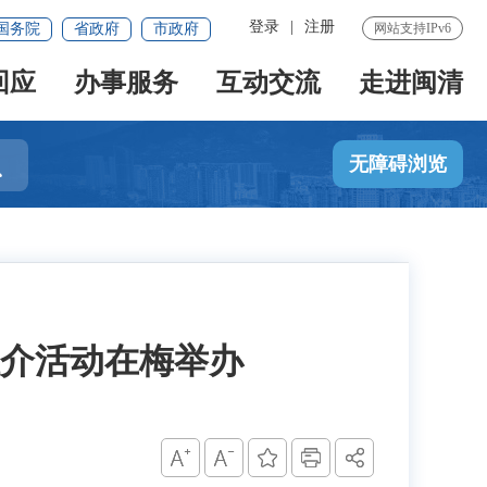
登录
|
注册
国务院
省政府
市政府
网站支持IPv6
回应
办事服务
互动交流
走进闽清

无障碍浏览
介活动在梅举办