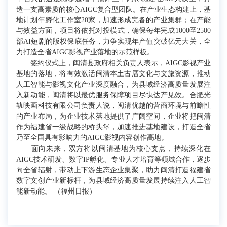
造一支高素质的核心AIGC复合型团队。在产业生态构建上，基
地计划年孵化工作室20家，加速形成完备的产业集群；在产能
与效益方面，项目将依托对投模式，确保每年完成1000至2500
部AI短剧的版权保底任务，力争实现年产值突破亿元大关，全
力打造全省AIGC影视产业落地的示范样板。
签约仪式上，闽清县政府相关负责人表示，AIGC影视产业
基地的落地，将有效激活闽清本土古厝文化与文旅资源，推动
人工智能与影视文化产业深度融合，为县域经济高质量发展注
入新动能，闽清将以最优服务保障项目尽快达产见效。合肥光
轨映画科技有限公司负责人说，闽清优越的营商环境与前瞻性
的产业布局，为企业技术落地提供了广阔空间，企业将把闽清
作为福建省一级战略的桥头堡，加速推进基地建设，打造全省
乃至全国具有影响力的AIGC影视内容创作高地。
面向未来，双方将以闽清基地为核心支点，持续深化在
AIGC技术研发、数字IP孵化、专业人才培育等领域合作，逐步
向全省辐射，带动上下游生态企业集聚，助力闽清打造福建省
数字文创产业新标杆，为县域经济高质量发展持续注入人工智
能新动能。 （福州日报）