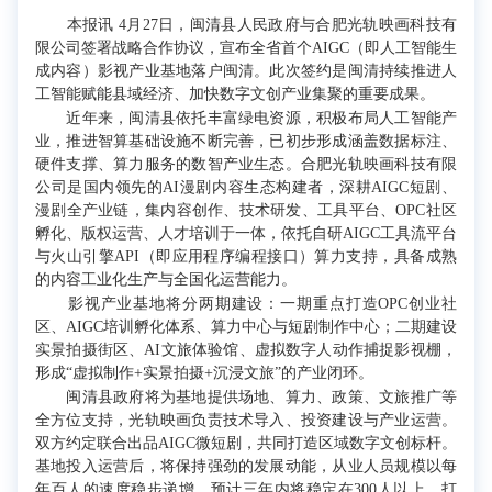
本报讯 4月27日，闽清县人民政府与合肥光轨映画科技有
限公司签署战略合作协议，宣布全省首个AIGC（即人工智能生
成内容）影视产业基地落户闽清。此次签约是闽清持续推进人
工智能赋能县域经济、加快数字文创产业集聚的重要成果。
近年来，闽清县依托丰富绿电资源，积极布局人工智能产
业，推进智算基础设施不断完善，已初步形成涵盖数据标注、
硬件支撑、算力服务的数智产业生态。合肥光轨映画科技有限
公司是国内领先的AI漫剧内容生态构建者，深耕AIGC短剧、
漫剧全产业链，集内容创作、技术研发、工具平台、OPC社区
孵化、版权运营、人才培训于一体，依托自研AIGC工具流平台
与火山引擎API（即应用程序编程接口）算力支持，具备成熟
的内容工业化生产与全国化运营能力。
影视产业基地将分两期建设：一期重点打造OPC创业社
区、AIGC培训孵化体系、算力中心与短剧制作中心；二期建设
实景拍摄街区、AI文旅体验馆、虚拟数字人动作捕捉影视棚，
形成“虚拟制作+实景拍摄+沉浸文旅”的产业闭环。
闽清县政府将为基地提供场地、算力、政策、文旅推广等
全方位支持，光轨映画负责技术导入、投资建设与产业运营。
双方约定联合出品AIGC微短剧，共同打造区域数字文创标杆。
基地投入运营后，将保持强劲的发展动能，从业人员规模以每
年百人的速度稳步递增，预计三年内将稳定在300人以上，打