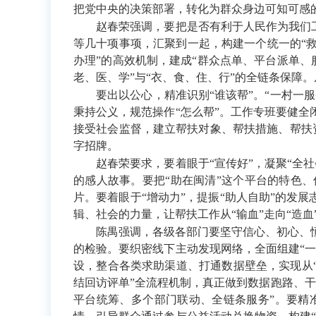
把党中央的决策部署，转化为群众身边可知可感
赵春荣强调，要把是否有利于人民作为我们工作
等几十项事项，汇聚到一起，构建一个统一的“
办理”的高效机制，建成“群众点单、平台派单、服
老、医、学”与“衣、食、住、行”的全链条保障
要出以公心，精准识别“谁该帮”。“一村一服
秉持公义，规范操作“怎么帮”。工作专班要健全
接受社会监督，建立帮扶对象、帮扶措施、帮扶资金
字招牌。
赵春荣要求，要着眼于“宣传好”，凝聚“全社
的感人故事。要把“助在闽清”这个平台的特色
片。要着眼于“增动力”，提振“助人自助”的发
辑、社会的力量，让帮扶工作从“输血”走向“造
陈禺强调，各级各部门要坚守信心、初心、恒
的检验。要织密线下主动发现网络，全面组建“一
设，整合各类求助渠道、打通数据壁垒，实现从“
结回访评单”全流程机制，真正做到数据跑路、
平台统筹、多个部门联动、全链条服务”。要精