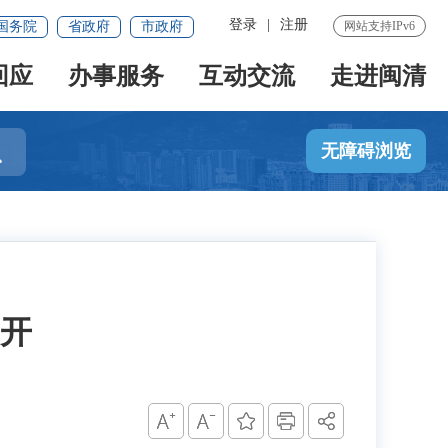
登录
|
注册
国务院
省政府
市政府
网站支持IPv6
回应
办事服务
互动交流
走进闽清

无障碍浏览
召开