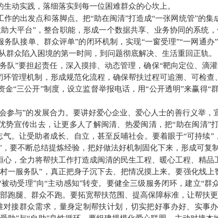
的生动实践，落细落实到每一位困难群众的心坎上。
的出发点和落脚点。把“助在闽清”打造成“一张网统管”的集
救助大平台”，整合职能，形成一个数据共享、业务协同的系统，
务队接单、群众评单”的闭环机制，实现“一窗受理”“一网通办
。从群众陷入困境的第一时间，到问题彻底解决、生活重回正轨。
务队”要担起责任，深入摸排、动态管理，确保“靶向定位、滴灌
闭环管理机制，形成规范化流程，确保帮扶过程可追溯、可检查
“三公开”制度，设立监督举报电话，用“公开透明”来赢得“群
会参与”的发展合力。要讲好爱心企业、爱心人士的善行义举，
、优势宣传出去，让更多人了解闽清、热爱闽清，把“助在闽清”
展志气。让受助者成长、自立，甚至反哺社会。要着眼于“可持续”
血”，要不断总结提炼经验，把好做法好机制固化下来，形成可复制
心，全力将帮扶工作打造成闽清的民生工程、暖心工程、精品工
村一服务队”，真正把身子沉下去、把情况摸上来。要强化线上
被动受理”向“主动感知”转变。要健全三级服务闭环，建立“
干部跑腿、群众不跑。要拓宽帮扶范围、提高保障标准，让帮扶更
准对接群众需求，量身定制帮扶计划，切实把好事办好、实事