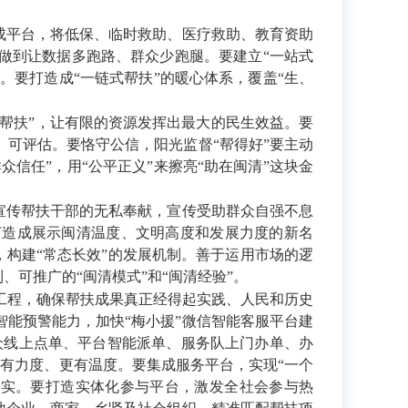
成平台，将低保、临时救助、医疗救助、教育资助
做到让数据多跑路、群众少跑腿。要建立“一站式
”。要打造成“一链式帮扶”的暖心体系，覆盖“生、
帮扶”，让有限的资源发挥出最大的民生效益。要
、可评估。要恪守公信，阳光监督“帮得好”要主动
众信任”，用“公平正义”来擦亮“助在闽清”这块金
宣传帮扶干部的无私奉献，宣传受助群众自强不息
打造成展示闽清温度、文明高度和发展力度的新名
，构建“常态长效”的发展机制。善于运用市场的逻
、可推广的“闽清模式”和“闽清经验”。
程，确保帮扶成果真正经得起实践、人民和历史
智能预警能力，加快“梅小援”微信智能客服平台建
群众线上点单、平台智能派单、服务队上门办单、办
有力度、更有温度。要集成服务平台，实现“一个
办实。要打造实体化参与平台，激发全社会参与热