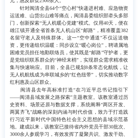
元，惠及群众2500余人。
针对闽清全县64个“空心村”快递进村难、应急物资
运送难、山货出山难等痛点，闽清县委组织部牵头多部
门，创新探索“无人机暖心党建”模式。仅用40天，便在
雄江镇开通全省首条无人机山区“邮路”，精准覆盖382
名留守老人及特殊群体。这一“空中通道”不仅运送物
资，更传递组织温暖：同步设立“暖心岗位”，聘请属地
困难党员担任地勤联络员，使其既是“邮路”守护者，更
是党组织联系群众的“神经末梢”，实现群众需求精准收
集与快速响应。目前，全县已规划8条常态化航线，让
无人机航线成为串联城乡的“红色纽带”，切实推动数字
红利惠及山区群众。
闽清县去年高标准打造“在习近平总书记指引下
——闽清县域发展之路探索”主题教室。该教室通过历
史资料、场景还原与数据支撑，系统阐释“两区开发、
两翼齐飞”战略的深刻内涵与时代价值，致力于打造践
行习近平新时代中国特色社会主义思想的县域示范基
地。建成以来，该教室已接待省内外党员干部30批次、
3000余人参观学习，有效发挥了凝聚共识、激发干劲、