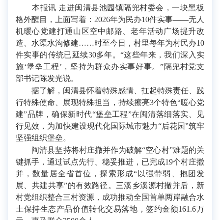
本报讯 走进闽清县池园镇隔兜村委会，一块黑板
格外醒目，上面写着：2026年为民办10件实事——无人
机暖心党建打通山区空中邮路、老年活动广场提升改
造、水渠水沟修建……时至今日，村里每年为村民办10
件实事的传统已延续30多年。“这些年来，我们深入实
施‘堡垒工程’，坚持为群众办实事好事。”隔兜村党支
部书记陈发光说。
据了解，闽清县怀着特殊感情、扛起特殊责任、践
行特殊使命、展现特殊担当，持续擦亮3个特色“暖心党
建”品牌，确保新时代“堡垒工程”在闽清落细落实、见
行见效，为加快建设现代化国际城市魅力“后花园”筑牢
坚强组织堡垒。
闽清县坚持将村庄撤并作为破解“空心村”难题的关
键抓手，通过试点先行、稳妥推进，已完成19个村庄撤
并，数量居全省首位，探索形成“以强带弱、抱团发
展、共建共享”的有效路径。三溪乡溪源村撤并后，新
村党组织整合三村资源，成功推动全国首单两岸融合水
土保持生态产品价值转化交易落地，签约金额161.6万